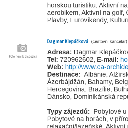
horskou turistiku
,
Aktivní na
aerobikem
,
Aktivní na golf
,
Plavby
,
Eurovíkendy
,
Kultur
Dagmar Klepáčková
(cestovní kancelář)
Adresa:
Dagmar Klepáčkov
Tel:
720962602
,
E-mail:
ho
Web:
http://www.ca-orchid
Destinace:
Albánie
,
Alžírs
Ázerbájdžán
,
Bahamy
,
Belg
Hercegovina
,
Brazílie
,
Bulh
Dánsko
,
Dominikánská rep
...
Typy zájezdů:
Pobytové u
Pobytové na horách, v přír
relaxační/lázeňské
,
Aktivní