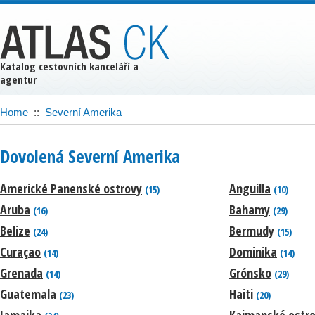
Katalog cestovních kanceláří a
agentur
Home
::
Severní Amerika
Dovolená Severní Amerika
Americké Panenské ostrovy
Anguilla
(15)
(10)
Aruba
Bahamy
(16)
(29)
Belize
Bermudy
(24)
(15)
Curaçao
Dominika
(14)
(14)
Grenada
Grónsko
(14)
(29)
Guatemala
Haiti
(23)
(20)
Jamajka
Kajmanské ostr