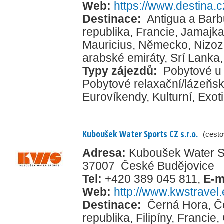
Web:
https://www.destina.c
Destinace:
Antigua a Bar
republika
,
Francie
,
Jamajk
Mauricius
,
Německo
,
Nizo
arabské emiráty
,
Srí Lanka
Typy zájezdů:
Pobytové u
Pobytové relaxační/lázeňs
Eurovíkendy
,
Kulturní
,
Exot
Kuboušek Water Sports CZ s.r.o.
(cesto
Adresa:
Kuboušek Water Spo
37007 České Budějovice
Tel:
+420 389 045 811
,
E-m
Web:
http://www.kwstravel
Destinace:
Černá Hora
,
Č
republika
,
Filipíny
,
Francie
,