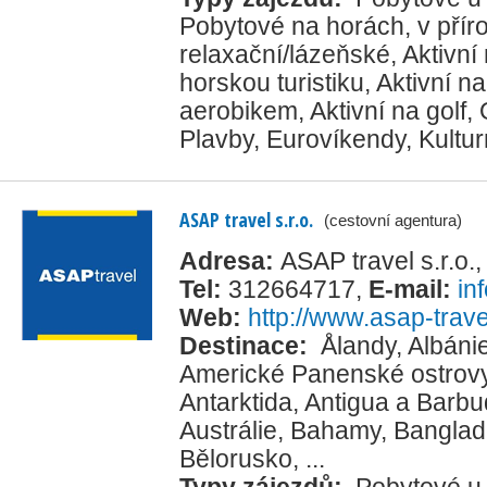
Pobytové na horách, v přír
relaxační/lázeňské
,
Aktivní
horskou turistiku
,
Aktivní na
aerobikem
,
Aktivní na golf
,
Plavby
,
Eurovíkendy
,
Kultur
ASAP travel s.r.o.
(cestovní agentura)
Adresa:
ASAP travel s.r.o.
Tel:
312664717
,
E-mail:
in
Web:
http://www.asap-trave
Destinace:
Ålandy
,
Albáni
Americké Panenské ostrov
Antarktida
,
Antigua a Barb
Austrálie
,
Bahamy
,
Banglad
Bělorusko
, ...
Typy zájezdů:
Pobytové u