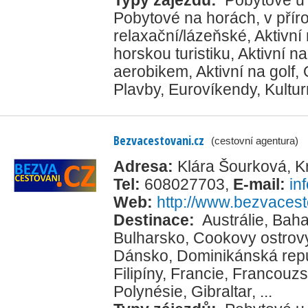
Pobytové na horách, v přír
relaxační/lázeňské
,
Aktivní
horskou turistiku
,
Aktivní na
aerobikem
,
Aktivní na golf
,
Plavby
,
Eurovíkendy
,
Kultur
Bezvacestovani.cz
(cestovní agentura)
Adresa:
Klára Šourková, 
Tel:
608027703
,
E-mail:
in
Web:
http://www.bezvacest
Destinace:
Austrálie
,
Bah
Bulharsko
,
Cookovy ostrov
Dánsko
,
Dominikánská rep
Filipíny
,
Francie
,
Francouz
Polynésie
,
Gibraltar
, ...