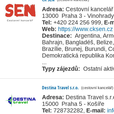
Adresa:
Cestovní kancelář 
13000 Praha 3 - Vinohrady
Tel:
+420 224 256 999
,
E-m
Web:
https://www.cksen.cz
Destinace:
Argentina
,
Arm
Bahrajn
,
Bangladéš
,
Belize
Brazílie
,
Brunej
,
Burundi
,
Co
Demokratická republika K
...
Typy zájezdů:
Ostatní akti
Destina Travel s.r.o.
(cestovní kancelář)
Adresa:
Destina Travel s.r
15000 Praha 5 - Košíře
Tel:
728732282
,
E-mail:
in