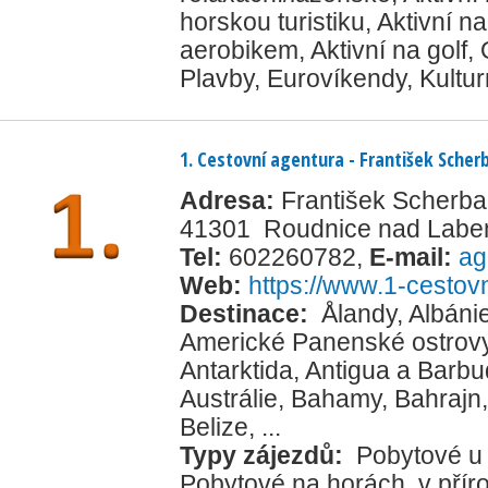
horskou turistiku
,
Aktivní na
aerobikem
,
Aktivní na golf
,
Plavby
,
Eurovíkendy
,
Kultur
1. Cestovní agentura - František Sche
Adresa:
František Scherb
41301 Roudnice nad Lab
Tel:
602260782
,
E-mail:
ag
Web:
https://www.1-cestovn
Destinace:
Ålandy
,
Albáni
Americké Panenské ostrov
Antarktida
,
Antigua a Barb
Austrálie
,
Bahamy
,
Bahrajn
Belize
, ...
Typy zájezdů:
Pobytové u
Pobytové na horách, v přír