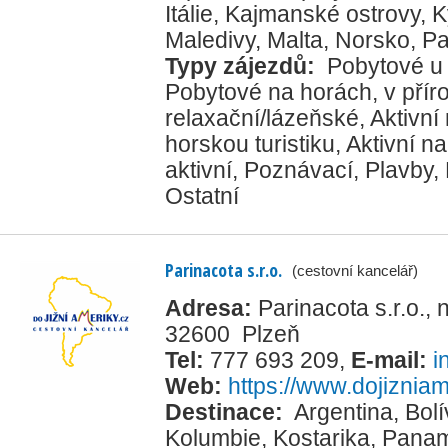
Itálie
,
Kajmanské ostrovy
,
K
Maledivy
,
Malta
,
Norsko
,
P
Typy zájezdů:
Pobytové u
Pobytové na horách, v přír
relaxační/lázeňské
,
Aktivní
horskou turistiku
,
Aktivní na
aktivní
,
Poznávací
,
Plavby
,
Ostatní
Parinacota s.r.o.
(cestovní kancelář)
Adresa:
Parinacota s.r.o.,
32600 Plzeň
Tel:
777 693 209
,
E-mail:
i
Web:
https://www.dojizniam
Destinace:
Argentina
,
Bolí
Kolumbie
,
Kostarika
,
Pana