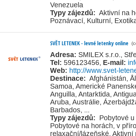
Venezuela
Typy zájezdů:
Aktivní na h
Poznávací
,
Kulturní
,
Exotik
SVĚT LETENEK - levné letenky online
(c
Adresa:
SMILEX s.r.o., St
Tel:
596123456
,
E-mail:
in
Web:
http://www.svet-leten
Destinace:
Afghánistán
,
Å
Samoa
,
Americké Panenské
Anguilla
,
Antarktida
,
Antigu
Aruba
,
Austrálie
,
Ázerbájdž
Barbados
, ...
Typy zájezdů:
Pobytové u
Pobytové na horách, v přír
relaxační/lázeňské
,
Aktivní