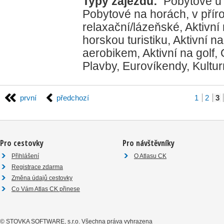
Typy zájezdů:
Pobytové u
Pobytové na horách, v přír
relaxační/lázeňské
,
Aktivní
horskou turistiku
,
Aktivní na
aerobikem
,
Aktivní na golf
,
Plavby
,
Eurovíkendy
,
Kultur
první
předchozí
1
2
3
Pro cestovky
Pro návštěvníky
Přihlášení
O Atlasu CK
Registrace zdarma
Změna údajů cestovky
Co Vám Atlas CK přinese
©
STOVKA SOFTWARE, s.r.o.
Všechna práva vyhrazena