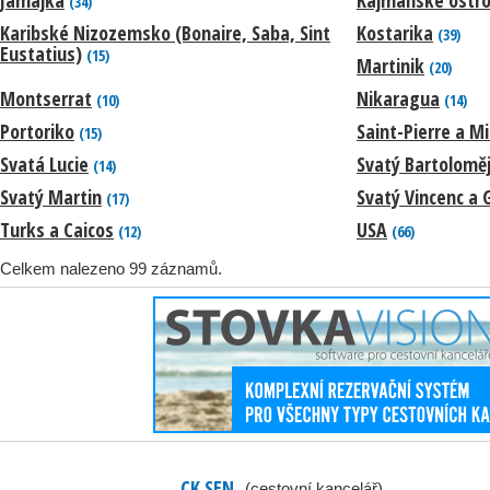
(34)
Karibské Nizozemsko (Bonaire, Saba, Sint
Kostarika
(39)
Eustatius)
(15)
Martinik
(20)
Montserrat
Nikaragua
(10)
(14)
Portoriko
Saint-Pierre a M
(15)
Svatá Lucie
Svatý Bartolomě
(14)
Svatý Martin
Svatý Vincenc a 
(17)
Turks a Caicos
USA
(12)
(66)
Celkem nalezeno 99 záznamů.
CK SEN
(cestovní kancelář)