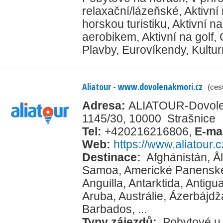
relaxační/lázeňské
,
Aktivní
horskou turistiku
,
Aktivní na
aerobikem
,
Aktivní na golf
,
Plavby
,
Eurovíkendy
,
Kultur
Aliatour - www.dovolenakmori.cz
(ces
Adresa:
ALIATOUR-Dovolena
1145/30, 10000 Strašnice
Tel:
+420216216806
,
E-ma
Web:
https://www.aliatour.c
Destinace:
Afghánistán
,
Å
Samoa
,
Americké Panenské
Anguilla
,
Antarktida
,
Antigu
Aruba
,
Austrálie
,
Ázerbájdž
Barbados
, ...
Typy zájezdů:
Pobytové u