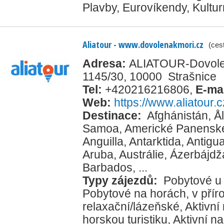
Plavby
,
Eurovíkendy
,
Kultur
Aliatour - www.dovolenakmori.cz
(ces
Adresa:
ALIATOUR-Dovolena
1145/30, 10000 Strašnice
Tel:
+420216216806
,
E-ma
Web:
https://www.aliatour.c
Destinace:
Afghánistán
,
Å
Samoa
,
Americké Panenské
Anguilla
,
Antarktida
,
Antigu
Aruba
,
Austrálie
,
Ázerbájdž
Barbados
, ...
Typy zájezdů:
Pobytové u
Pobytové na horách, v přír
relaxační/lázeňské
,
Aktivní
horskou turistiku
,
Aktivní na