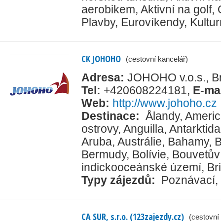
aerobikem
,
Aktivní na golf
,
Plavby
,
Eurovíkendy
,
Kultur
CK JOHOHO
(cestovní kancelář)
Adresa:
JOHOHO v.o.s., Br
Tel:
+420608224181
,
E-ma
Web:
http://www.johoho.cz
Destinace:
Ålandy
,
Ameri
ostrovy
,
Anguilla
,
Antarktida
Aruba
,
Austrálie
,
Bahamy
,
B
Bermudy
,
Bolívie
,
Bouvetův 
indickooceánské území
,
Br
Typy zájezdů:
Poznávací
,
CA SUR, s.r.o. (123zajezdy.cz)
(cestovní