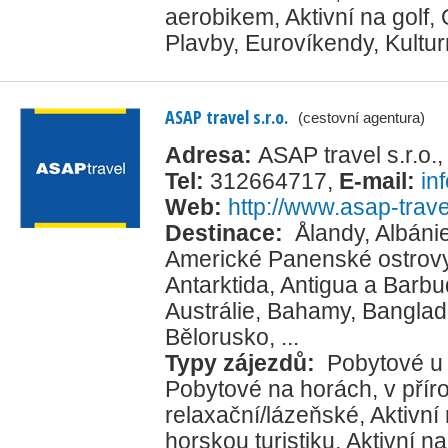
aerobikem
,
Aktivní na golf
,
Plavby
,
Eurovíkendy
,
Kultur
ASAP travel s.r.o.
(cestovní agentura)
Adresa:
ASAP travel s.r.o.
Tel:
312664717
,
E-mail:
in
Web:
http://www.asap-trave
Destinace:
Ålandy
,
Albáni
Americké Panenské ostrov
Antarktida
,
Antigua a Barb
Austrálie
,
Bahamy
,
Banglad
Bělorusko
, ...
Typy zájezdů:
Pobytové u
Pobytové na horách, v přír
relaxační/lázeňské
,
Aktivní
horskou turistiku
,
Aktivní na