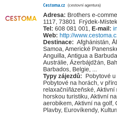
Cestoma.cz
(cestovní agentura)
Adresa:
Brothers e-commerc
1117, 73801 Frýdek-Míste
Tel:
608 081 001
,
E-mail:
i
Web:
http://www.cestoma.c
Destinace:
Afghánistán
,
Å
Samoa
,
Americké Panenské
Anguilla
,
Antigua a Barbud
Austrálie
,
Ázerbájdžán
,
Ba
Barbados
,
Belgie
, ...
Typy zájezdů:
Pobytové u
Pobytové na horách, v přír
relaxační/lázeňské
,
Aktivní
horskou turistiku
,
Aktivní na
aerobikem
,
Aktivní na golf
,
Plavby
,
Eurovíkendy
,
Kultur