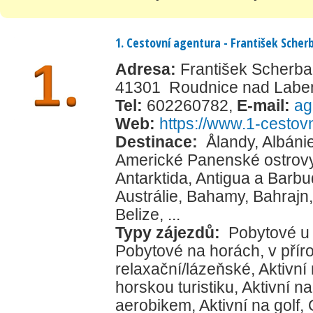
1. Cestovní agentura - František Sche
Adresa:
František Scherb
41301 Roudnice nad Lab
Tel:
602260782
,
E-mail:
ag
Web:
https://www.1-cestovn
Destinace:
Ålandy
,
Albáni
Americké Panenské ostrov
Antarktida
,
Antigua a Barb
Austrálie
,
Bahamy
,
Bahrajn
Belize
, ...
Typy zájezdů:
Pobytové u
Pobytové na horách, v přír
relaxační/lázeňské
,
Aktivní
horskou turistiku
,
Aktivní na
aerobikem
,
Aktivní na golf
,