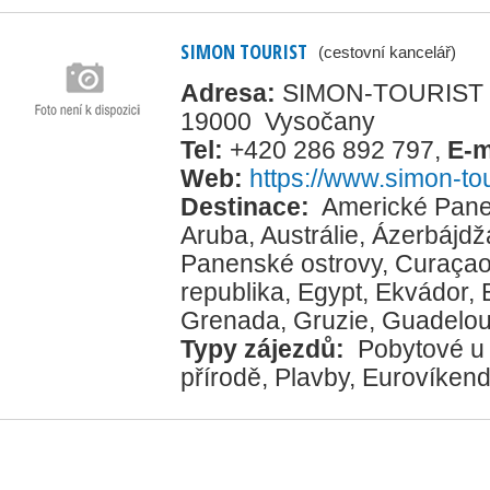
SIMON TOURIST
(cestovní kancelář)
Adresa:
SIMON-TOURIST s.
19000 Vysočany
Tel:
+420 286 892 797
,
E-m
Web:
https://www.simon-tou
Destinace:
Americké Pane
Aruba
,
Austrálie
,
Ázerbájdž
Panenské ostrovy
,
Curaça
republika
,
Egypt
,
Ekvádor
,
Grenada
,
Gruzie
,
Guadelo
Typy zájezdů:
Pobytové u
přírodě
,
Plavby
,
Eurovíkend