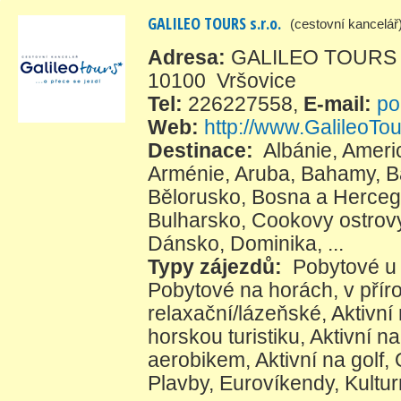
GALILEO TOURS s.r.o.
(cestovní kancelář
Adresa:
GALILEO TOURS s.
10100 Vršovice
Tel:
226227558
,
E-mail:
po
Web:
http://www.GalileoTou
Destinace:
Albánie
,
Ameri
Arménie
,
Aruba
,
Bahamy
,
B
Bělorusko
,
Bosna a Herceg
Bulharsko
,
Cookovy ostrov
Dánsko
,
Dominika
, ...
Typy zájezdů:
Pobytové u
Pobytové na horách, v přír
relaxační/lázeňské
,
Aktivní
horskou turistiku
,
Aktivní na
aerobikem
,
Aktivní na golf
,
Plavby
,
Eurovíkendy
,
Kultur