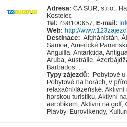
Adresa:
CA SUR, s.r.o., H
Kostelec
Tel:
498100657
,
E-mail:
in
Web:
http://www.123zajezd
Destinace:
Afghánistán
,
Å
Samoa
,
Americké Panenské
Anguilla
,
Antarktida
,
Antigu
Aruba
,
Austrálie
,
Ázerbájdž
Barbados
, ...
Typy zájezdů:
Pobytové u
Pobytové na horách, v přír
relaxační/lázeňské
,
Aktivní
horskou turistiku
,
Aktivní na
aerobikem
,
Aktivní na golf
,
Plavby
,
Eurovíkendy
,
Kultur