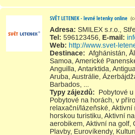
SVĚT LETENEK - levné letenky online
(c
Adresa:
SMILEX s.r.o., St
Tel:
596123456
,
E-mail:
in
Web:
http://www.svet-leten
Destinace:
Afghánistán
,
Å
Samoa
,
Americké Panenské
Anguilla
,
Antarktida
,
Antigu
Aruba
,
Austrálie
,
Ázerbájdž
Barbados
, ...
Typy zájezdů:
Pobytové u
Pobytové na horách, v přír
relaxační/lázeňské
,
Aktivní
horskou turistiku
,
Aktivní na
aerobikem
,
Aktivní na golf
,
Plavby
,
Eurovíkendy
,
Kultur