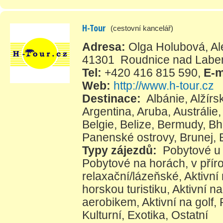
H-Tour
(cestovní kancelář)
Adresa:
Olga Holubová, Ale
41301 Roudnice nad Lab
Tel:
+420 416 815 590
,
E-m
Web:
http://www.h-tour.cz
Destinace:
Albánie
,
Alžírs
Argentina
,
Aruba
,
Austrálie
Belgie
,
Belize
,
Bermudy
,
Bh
Panenské ostrovy
,
Brunej
,
Typy zájezdů:
Pobytové u
Pobytové na horách, v přír
relaxační/lázeňské
,
Aktivní
horskou turistiku
,
Aktivní na
aerobikem
,
Aktivní na golf
,
Kulturní
,
Exotika
,
Ostatní