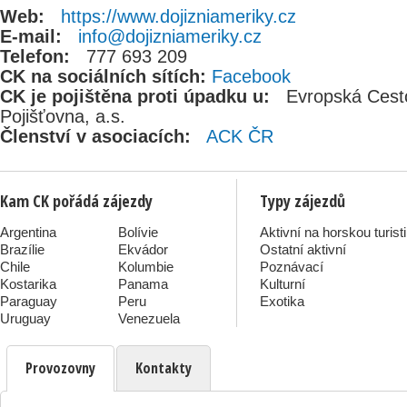
Web:
https://www.dojizniameriky.cz
E-mail:
info@dojizniameriky.cz
Telefon:
777 693 209
CK na sociálních sítích:
Facebook
CK je pojištěna proti úpadku u:
Evropská Cest
Pojišťovna, a.s.
Členství v asociacích:
ACK ČR
Kam CK pořádá zájezdy
Typy zájezdů
Argentina
Bolívie
Aktivní na horskou turist
Brazílie
Ekvádor
Ostatní aktivní
Chile
Kolumbie
Poznávací
Kostarika
Panama
Kulturní
Paraguay
Peru
Exotika
Uruguay
Venezuela
Provozovny
Kontakty