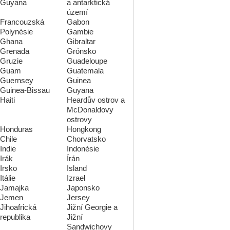
Guyana
a antarktická
území
Francouzská
Gabon
Polynésie
Gambie
Ghana
Gibraltar
Grenada
Grónsko
Gruzie
Guadeloupe
Guam
Guatemala
Guernsey
Guinea
Guinea-Bissau
Guyana
Haiti
Heardův ostrov a
McDonaldovy
ostrovy
Honduras
Hongkong
Chile
Chorvatsko
Indie
Indonésie
Irák
Írán
Irsko
Island
Itálie
Izrael
Jamajka
Japonsko
Jemen
Jersey
Jihoafrická
Jižní Georgie a
republika
Jižní
Sandwichovy