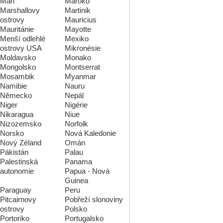
Man
Maroko
Marshallovy
Martinik
ostrovy
Mauricius
Mauritánie
Mayotte
Menší odlehlé
Mexiko
ostrovy USA
Mikronésie
Moldavsko
Monako
Mongolsko
Montserrat
Mosambik
Myanmar
Namibie
Nauru
Německo
Nepál
Niger
Nigérie
Nikaragua
Niue
Nizozemsko
Norfolk
Norsko
Nová Kaledonie
Nový Zéland
Omán
Pákistán
Palau
Palestinská
Panama
autonomie
Papua - Nová
Guinea
Paraguay
Peru
Pitcairnovy
Pobřeží slonoviny
ostrovy
Polsko
Portoriko
Portugalsko