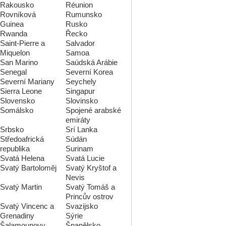
Rakousko
Réunion
Rovníková
Rumunsko
Guinea
Rusko
Rwanda
Řecko
Saint-Pierre a
Salvador
Miquelon
Samoa
San Marino
Saúdská Arábie
Senegal
Severní Korea
Severní Mariany
Seychely
Sierra Leone
Singapur
Slovensko
Slovinsko
Somálsko
Spojené arabské
emiráty
Srbsko
Srí Lanka
Středoafrická
Súdán
republika
Surinam
Svatá Helena
Svatá Lucie
Svatý Bartoloměj
Svatý Kryštof a
Nevis
Svatý Martin
Svatý Tomáš a
Princův ostrov
Svatý Vincenc a
Svazijsko
Grenadiny
Sýrie
Šalamounovy
Španělsko