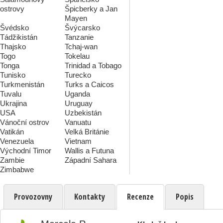
ostrovy
Špicberky a Jan
Mayen
Švédsko
Švýcarsko
Tádžikistán
Tanzanie
Thajsko
Tchaj-wan
Togo
Tokelau
Tonga
Trinidad a Tobago
Tunisko
Turecko
Turkmenistán
Turks a Caicos
Tuvalu
Uganda
Ukrajina
Uruguay
USA
Uzbekistán
Vánoční ostrov
Vanuatu
Vatikán
Velká Británie
Venezuela
Vietnam
Východní Timor
Wallis a Futuna
Zambie
Západní Sahara
Zimbabwe
Provozovny
Kontakty
Recenze
Popis