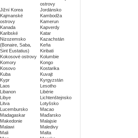
ostrovy
Jižní Korea
Jordánsko
Kajmanské
Kambodža
ostrovy
Kamerun
Kanada
Kapverdy
Karibské
Katar
Nizozemsko
Kazachstán
(Bonaire, Saba,
Keňa
Sint Eustatius)
Kiribati
Kokosové ostrovy
Kolumbie
Komory
Kongo
Kosovo
Kostarika
Kuba
Kuvajt
Kypr
Kyrgyzstán
Laos
Lesotho
Libanon
Libérie
Libye
Lichtenštejnsko
Litva
Lotyšsko
Lucembursko
Macao
Madagaskar
Maďarsko
Makedonie
Malajsie
Malawi
Maledivy
Mali
Malta