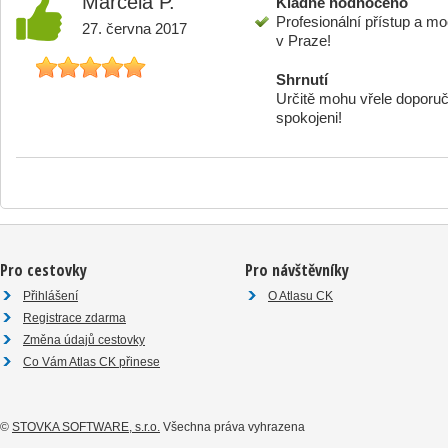
Marcela P.
Kladně hodnoceno
Profesionální přístup a m
27. června 2017
v Praze!
Shrnutí
Určitě mohu vřele doporuč
spokojeni!
Pro cestovky
Pro návštěvníky
Přihlášení
O Atlasu CK
Registrace zdarma
Změna údajů cestovky
Co Vám Atlas CK přinese
©
STOVKA SOFTWARE, s.r.o.
Všechna práva vyhrazena