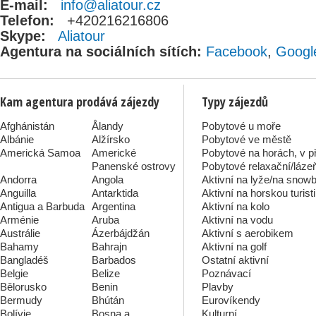
E-mail:
info@aliatour.cz
Telefon:
+420216216806
Skype:
Aliatour
Agentura na sociálních sítích:
Facebook
,
Googl
Kam agentura prodává zájezdy
Typy zájezdů
Afghánistán
Ålandy
Pobytové u moře
Albánie
Alžírsko
Pobytové ve městě
Americká Samoa
Americké
Pobytové na horách, v p
Panenské ostrovy
Pobytové relaxační/láze
Andorra
Angola
Aktivní na lyže/na snow
Anguilla
Antarktida
Aktivní na horskou turist
Antigua a Barbuda
Argentina
Aktivní na kolo
Arménie
Aruba
Aktivní na vodu
Austrálie
Ázerbájdžán
Aktivní s aerobikem
Bahamy
Bahrajn
Aktivní na golf
Bangladéš
Barbados
Ostatní aktivní
Belgie
Belize
Poznávací
Bělorusko
Benin
Plavby
Bermudy
Bhútán
Eurovíkendy
Bolívie
Bosna a
Kulturní