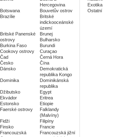
Hercegovina
Exotika
Botswana
Bouvetův ostrov
Ostatní
Brazílie
Britské
indickooceánské
území
Britské Panenské
Brunej
ostrovy
Bulharsko
Burkina Faso
Burundi
Cookovy ostrovy
Curaçao
Čad
Černá Hora
Česko
Čína
Dánsko
Demokratická
republika Kongo
Dominika
Dominikánská
republika
Džibutsko
Egypt
Ekvádor
Eritrea
Estonsko
Etiopie
Faerské ostrovy
Falklandy
(Malvíny)
Fidži
Filipíny
Finsko
Francie
Francouzská
Francouzská jižní