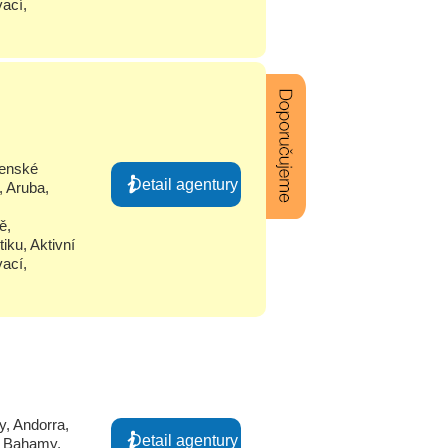
ací
,
enské
Detail agentury
,
Aruba
,
dě
,
tiku
,
Aktivní
ací
,
y
,
Andorra
,
Detail agentury
,
Bahamy
,