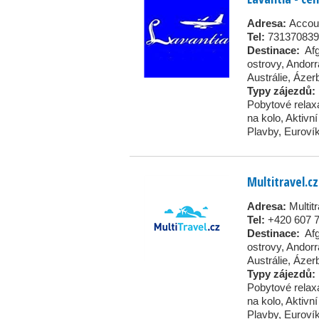
Adresa:
Accou
Tel:
731370839
Destinace:
Af
ostrovy
,
Andorr
Austrálie
,
Ázer
Typy zájezdů:
Pobytové relax
na kolo
,
Aktivn
Plavby
,
Euroví
Multitravel.cz
Adresa:
Multit
Tel:
+420 607 
Destinace:
Af
ostrovy
,
Andorr
Austrálie
,
Ázer
Typy zájezdů:
Pobytové relax
na kolo
,
Aktivn
Plavby
,
Euroví