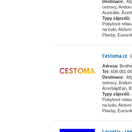
Destinace:
Af
ostrovy
,
Andorr
Austrálie
,
Ázer
Typy zájezdů:
Pobytové relax
na kolo
,
Aktivn
Plavby
,
Euroví
Cestoma.cz
(
Adresa:
Brothe
Tel:
608 081 0
Destinace:
Af
ostrovy
,
Andorr
Ázerbájdžán
,
B
Typy zájezdů:
Pobytové relax
na kolo
,
Aktivn
Plavby
,
Euroví
Lavantia - ce