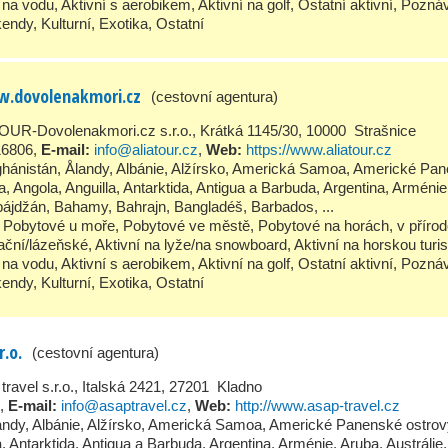
í na vodu
,
Aktivní s aerobikem
,
Aktivní na golf
,
Ostatní aktivní
,
Poznáv
kendy
,
Kulturní
,
Exotika
,
Ostatní
ww.dovolenakmori.cz
(cestovní agentura)
OUR-Dovolenakmori.cz s.r.o., Krátká 1145/30, 10000 Strašnice
16806
,
E-mail:
info@aliatour.cz
,
Web:
https://www.aliatour.cz
ghánistán
,
Ålandy
,
Albánie
,
Alžírsko
,
Americká Samoa
,
Americké Pan
a
,
Angola
,
Anguilla
,
Antarktida
,
Antigua a Barbuda
,
Argentina
,
Arménie
bájdžán
,
Bahamy
,
Bahrajn
,
Bangladéš
,
Barbados
, ...
Pobytové u moře
,
Pobytové ve městě
,
Pobytové na horách, v příro
ační/lázeňské
,
Aktivní na lyže/na snowboard
,
Aktivní na horskou turis
í na vodu
,
Aktivní s aerobikem
,
Aktivní na golf
,
Ostatní aktivní
,
Poznáv
kendy
,
Kulturní
,
Exotika
,
Ostatní
r.o.
(cestovní agentura)
ravel s.r.o., Italská 2421, 27201 Kladno
,
E-mail:
info@asaptravel.cz
,
Web:
http://www.asap-travel.cz
andy
,
Albánie
,
Alžírsko
,
Americká Samoa
,
Americké Panenské ostrov
a
,
Antarktida
,
Antigua a Barbuda
,
Argentina
,
Arménie
,
Aruba
,
Austrálie