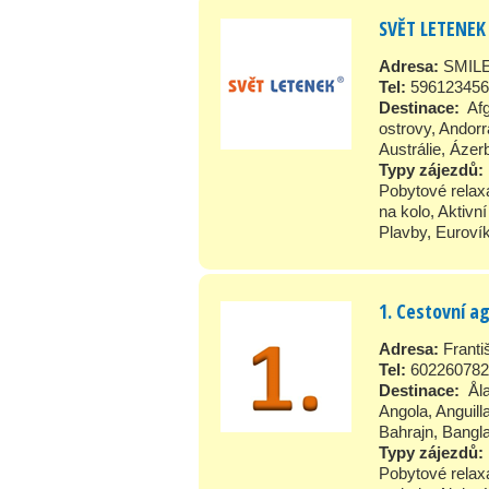
SVĚT LETENEK 
Adresa:
SMILEX
Tel:
596123456
Destinace:
Af
ostrovy
,
Andorr
Austrálie
,
Ázer
Typy zájezdů:
Pobytové relax
na kolo
,
Aktivn
Plavby
,
Euroví
1. Cestovní a
Adresa:
Frant
Tel:
602260782
Destinace:
Ål
Angola
,
Anguill
Bahrajn
,
Bangl
Typy zájezdů:
Pobytové relax