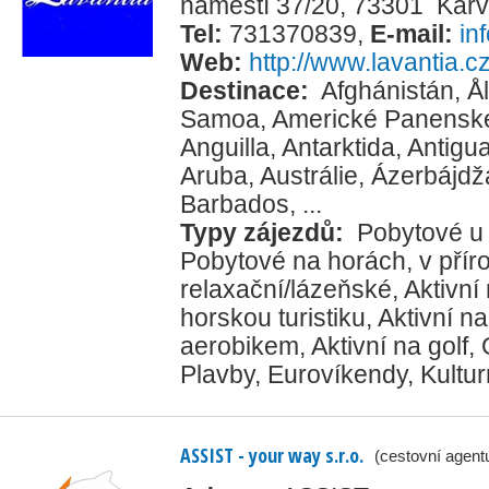
náměstí 37/20, 73301 Karv
Tel:
731370839
,
E-mail:
in
Web:
http://www.lavantia.c
Destinace:
Afghánistán
,
Å
Samoa
,
Americké Panenské
Anguilla
,
Antarktida
,
Antigu
Aruba
,
Austrálie
,
Ázerbájdž
Barbados
, ...
Typy zájezdů:
Pobytové u
Pobytové na horách, v přír
relaxační/lázeňské
,
Aktivní
horskou turistiku
,
Aktivní na
aerobikem
,
Aktivní na golf
,
Plavby
,
Eurovíkendy
,
Kultur
ASSIST - your way s.r.o.
(cestovní agent