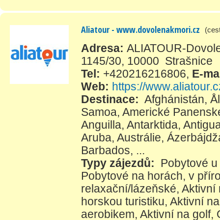
Aliatour - www.dovolenakmori.cz
(ces
Adresa:
ALIATOUR-Dovolena
1145/30, 10000 Strašnice
Tel:
+420216216806
,
E-ma
Web:
https://www.aliatour.c
Destinace:
Afghánistán
,
Å
Samoa
,
Americké Panenské
Anguilla
,
Antarktida
,
Antigu
Aruba
,
Austrálie
,
Ázerbájdž
Barbados
, ...
Typy zájezdů:
Pobytové u
Pobytové na horách, v přír
relaxační/lázeňské
,
Aktivní
horskou turistiku
,
Aktivní na
aerobikem
,
Aktivní na golf
,