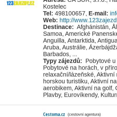
Kostelec
Tel:
498100657
,
E-mail:
in
Web:
http://www.123zajezd
Destinace:
Afghánistán
,
Å
Samoa
,
Americké Panenské
Anguilla
,
Antarktida
,
Antigu
Aruba
,
Austrálie
,
Ázerbájdž
Barbados
, ...
Typy zájezdů:
Pobytové u
Pobytové na horách, v přír
relaxační/lázeňské
,
Aktivní
horskou turistiku
,
Aktivní na
aerobikem
,
Aktivní na golf
,
Plavby
,
Eurovíkendy
,
Kultur
Cestoma.cz
(cestovní agentura)