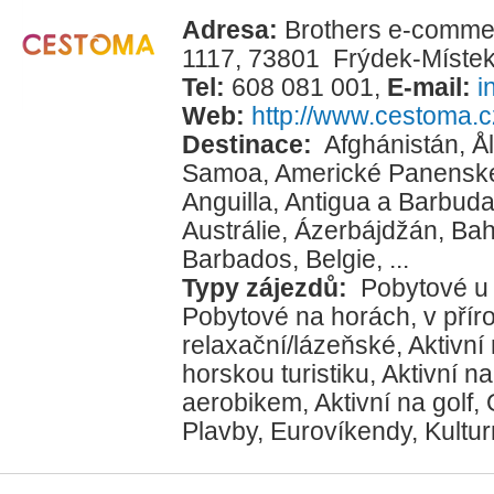
Adresa:
Brothers e-commerc
1117, 73801 Frýdek-Míste
Tel:
608 081 001
,
E-mail:
i
Web:
http://www.cestoma.c
Destinace:
Afghánistán
,
Å
Samoa
,
Americké Panenské
Anguilla
,
Antigua a Barbud
Austrálie
,
Ázerbájdžán
,
Ba
Barbados
,
Belgie
, ...
Typy zájezdů:
Pobytové u
Pobytové na horách, v přír
relaxační/lázeňské
,
Aktivní
horskou turistiku
,
Aktivní na
aerobikem
,
Aktivní na golf
,
Plavby
,
Eurovíkendy
,
Kultur