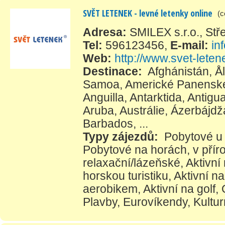
SVĚT LETENEK - levné letenky online
(c
Adresa:
SMILEX s.r.o., St
Tel:
596123456
,
E-mail:
in
Web:
http://www.svet-leten
Destinace:
Afghánistán
,
Å
Samoa
,
Americké Panenské
Anguilla
,
Antarktida
,
Antigu
Aruba
,
Austrálie
,
Ázerbájdž
Barbados
, ...
Typy zájezdů:
Pobytové u
Pobytové na horách, v přír
relaxační/lázeňské
,
Aktivní
horskou turistiku
,
Aktivní na
aerobikem
,
Aktivní na golf
,
Plavby
,
Eurovíkendy
,
Kultur