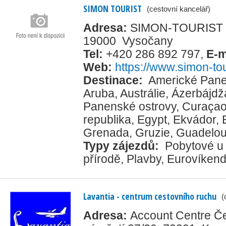
SIMON TOURIST
(cestovní kancelář)
Adresa:
SIMON-TOURIST s.
19000 Vysočany
Tel:
+420 286 892 797
,
E-m
Web:
https://www.simon-tou
Destinace:
Americké Pane
Aruba
,
Austrálie
,
Ázerbájdž
Panenské ostrovy
,
Curaça
republika
,
Egypt
,
Ekvádor
,
Grenada
,
Gruzie
,
Guadelo
Typy zájezdů:
Pobytové u
přírodě
,
Plavby
,
Eurovíkend
Lavantia - centrum cestovního ruchu
(
Adresa:
Account Centre Če