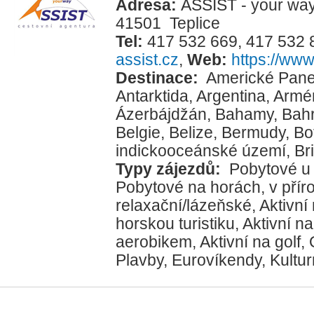
Adresa:
ASSIST - your way
41501 Teplice
Tel:
417 532 669, 417 532 
assist.cz
,
Web:
https://www
Destinace:
Americké Pane
Antarktida
,
Argentina
,
Armé
Ázerbájdžán
,
Bahamy
,
Bahr
Belgie
,
Belize
,
Bermudy
,
Bo
indickooceánské území
,
Br
Typy zájezdů:
Pobytové u
Pobytové na horách, v přír
relaxační/lázeňské
,
Aktivní
horskou turistiku
,
Aktivní na
aerobikem
,
Aktivní na golf
,
Plavby
,
Eurovíkendy
,
Kultur