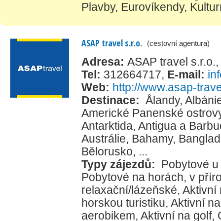
Plavby
,
Eurovíkendy
,
Kultur
ASAP travel s.r.o.
(cestovní agentura)
Adresa:
ASAP travel s.r.o.
Tel:
312664717
,
E-mail:
in
Web:
http://www.asap-trave
Destinace:
Ålandy
,
Albáni
Americké Panenské ostrov
Antarktida
,
Antigua a Barb
Austrálie
,
Bahamy
,
Banglad
Bělorusko
, ...
Typy zájezdů:
Pobytové u
Pobytové na horách, v přír
relaxační/lázeňské
,
Aktivní
horskou turistiku
,
Aktivní na
aerobikem
,
Aktivní na golf
,