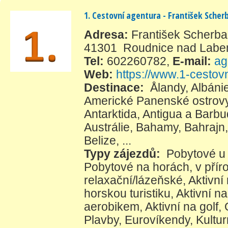
1. Cestovní agentura - František Sche
Adresa:
František Scherb
41301 Roudnice nad Lab
Tel:
602260782
,
E-mail:
ag
Web:
https://www.1-cestovn
Destinace:
Ålandy
,
Albáni
Americké Panenské ostrov
Antarktida
,
Antigua a Barb
Austrálie
,
Bahamy
,
Bahrajn
Belize
, ...
Typy zájezdů:
Pobytové u
Pobytové na horách, v přír
relaxační/lázeňské
,
Aktivní
horskou turistiku
,
Aktivní na
aerobikem
,
Aktivní na golf
,
Plavby
,
Eurovíkendy
,
Kultur