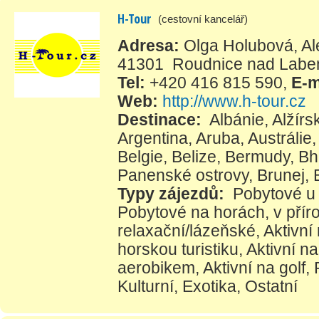
H-Tour
(cestovní kancelář)
Adresa:
Olga Holubová, Ale
41301 Roudnice nad Lab
Tel:
+420 416 815 590
,
E-m
Web:
http://www.h-tour.cz
Destinace:
Albánie
,
Alžírs
Argentina
,
Aruba
,
Austrálie
Belgie
,
Belize
,
Bermudy
,
Bh
Panenské ostrovy
,
Brunej
,
Typy zájezdů:
Pobytové u
Pobytové na horách, v přír
relaxační/lázeňské
,
Aktivní
horskou turistiku
,
Aktivní na
aerobikem
,
Aktivní na golf
,
Kulturní
,
Exotika
,
Ostatní