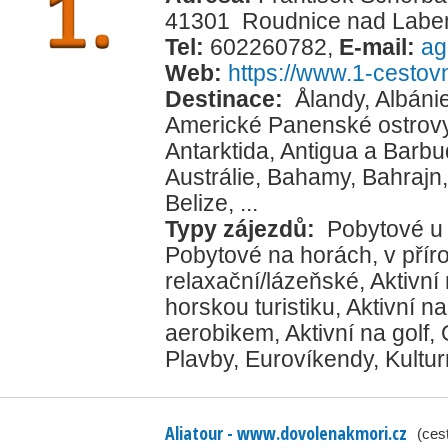
41301 Roudnice nad Lab
Tel:
602260782
,
E-mail:
ag
Web:
https://www.1-cestovn
Destinace:
Ålandy
,
Albáni
Americké Panenské ostrov
Antarktida
,
Antigua a Barb
Austrálie
,
Bahamy
,
Bahrajn
Belize
, ...
Typy zájezdů:
Pobytové u
Pobytové na horách, v přír
relaxační/lázeňské
,
Aktivní
horskou turistiku
,
Aktivní na
aerobikem
,
Aktivní na golf
,
Plavby
,
Eurovíkendy
,
Kultur
Aliatour - www.dovolenakmori.cz
(ces