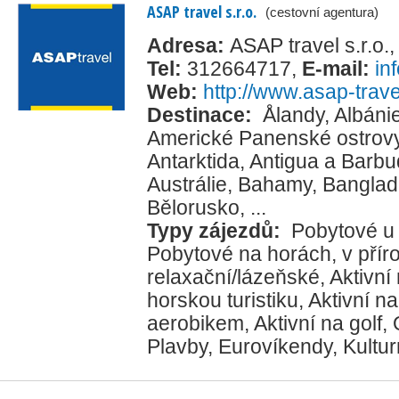
ASAP travel s.r.o.
(cestovní agentura)
Adresa:
ASAP travel s.r.o.
Tel:
312664717
,
E-mail:
in
Web:
http://www.asap-trave
Destinace:
Ålandy
,
Albáni
Americké Panenské ostrov
Antarktida
,
Antigua a Barb
Austrálie
,
Bahamy
,
Banglad
Bělorusko
, ...
Typy zájezdů:
Pobytové u
Pobytové na horách, v přír
relaxační/lázeňské
,
Aktivní
horskou turistiku
,
Aktivní na
aerobikem
,
Aktivní na golf
,
Plavby
,
Eurovíkendy
,
Kultur