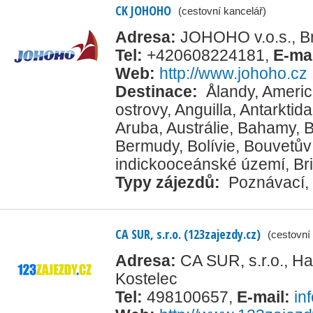
CK JOHOHO
(cestovní kancelář)
Adresa:
JOHOHO v.o.s., Br
Tel:
+420608224181
,
E-ma
Web:
http://www.johoho.cz
Destinace:
Ålandy
,
Ameri
ostrovy
,
Anguilla
,
Antarktida
Aruba
,
Austrálie
,
Bahamy
,
B
Bermudy
,
Bolívie
,
Bouvetův 
indickooceánské území
,
Br
Typy zájezdů:
Poznávací
,
CA SUR, s.r.o. (123zajezdy.cz)
(cestovní
Adresa:
CA SUR, s.r.o., H
Kostelec
Tel:
498100657
,
E-mail:
in