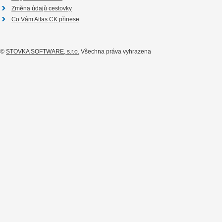
Změna údajů cestovky
Co Vám Atlas CK přinese
©
STOVKA SOFTWARE, s.r.o.
Všechna práva vyhrazena