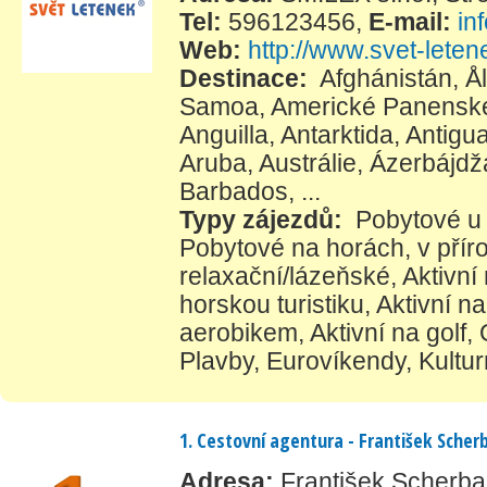
Tel:
596123456
,
E-mail:
in
Web:
http://www.svet-leten
Destinace:
Afghánistán
,
Å
Samoa
,
Americké Panenské
Anguilla
,
Antarktida
,
Antigu
Aruba
,
Austrálie
,
Ázerbájdž
Barbados
, ...
Typy zájezdů:
Pobytové u
Pobytové na horách, v přír
relaxační/lázeňské
,
Aktivní
horskou turistiku
,
Aktivní na
aerobikem
,
Aktivní na golf
,
Plavby
,
Eurovíkendy
,
Kultur
1. Cestovní agentura - František Sche
Adresa:
František Scherb