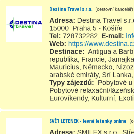
Destina Travel s.r.o.
(cestovní kancelář)
Adresa:
Destina Travel s.r
15000 Praha 5 - Košíře
Tel:
728732282
,
E-mail:
in
Web:
https://www.destina.c
Destinace:
Antigua a Bar
republika
,
Francie
,
Jamajk
Mauricius
,
Německo
,
Nizo
arabské emiráty
,
Srí Lanka
Typy zájezdů:
Pobytové u
Pobytové relaxační/lázeňs
Eurovíkendy
,
Kulturní
,
Exot
SVĚT LETENEK - levné letenky online
(c
Adresa:
SMILEX s.r.o., St