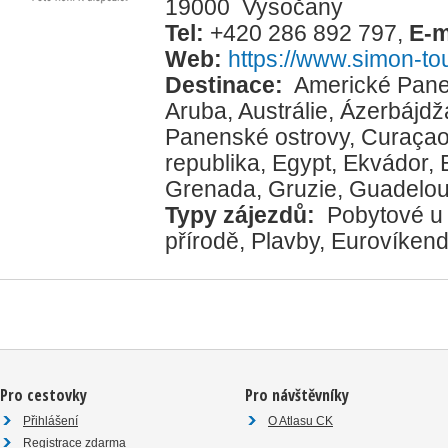
19000 Vysočany
Tel:
+420 286 892 797
,
E-m
Web:
https://www.simon-tou
Destinace:
Americké Pane
Aruba
,
Austrálie
,
Ázerbájdž
Panenské ostrovy
,
Curaça
republika
,
Egypt
,
Ekvádor
,
Grenada
,
Gruzie
,
Guadelo
Typy zájezdů:
Pobytové u
přírodě
,
Plavby
,
Eurovíkend
Pro cestovky
Pro návštěvníky
Přihlášení
O Atlasu CK
Registrace zdarma