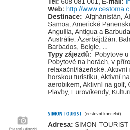
Tel:
608 081 001
,
E-mail:
i
Web:
http://www.cestoma.c
Destinace:
Afghánistán
,
Å
Samoa
,
Americké Panenské
Anguilla
,
Antigua a Barbud
Austrálie
,
Ázerbájdžán
,
Ba
Barbados
,
Belgie
, ...
Typy zájezdů:
Pobytové u
Pobytové na horách, v přír
relaxační/lázeňské
,
Aktivní
horskou turistiku
,
Aktivní na
aerobikem
,
Aktivní na golf
,
Plavby
,
Eurovíkendy
,
Kultur
SIMON TOURIST
(cestovní kancelář)
Adresa:
SIMON-TOURIST s.