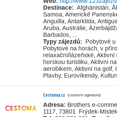
Web:
http://www.123zajezd
Destinace:
Afghánistán
,
Å
Samoa
,
Americké Panenské
Anguilla
,
Antarktida
,
Antigu
Aruba
,
Austrálie
,
Ázerbájdž
Barbados
, ...
Typy zájezdů:
Pobytové u
Pobytové na horách, v přír
relaxační/lázeňské
,
Aktivní
horskou turistiku
,
Aktivní na
aerobikem
,
Aktivní na golf
,
Plavby
,
Eurovíkendy
,
Kultur
Cestoma.cz
(cestovní agentura)
Adresa:
Brothers e-commerc
1117, 73801 Frýdek-Míste