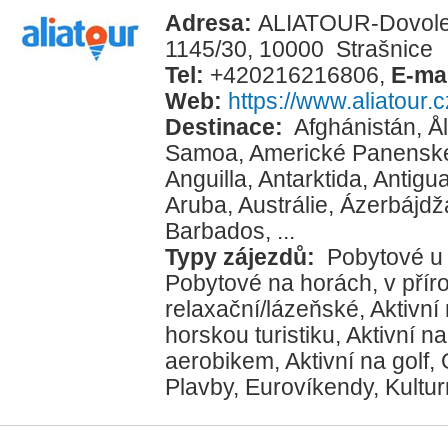
Adresa:
ALIATOUR-Dovolena
1145/30, 10000 Strašnice
Tel:
+420216216806
,
E-ma
Web:
https://www.aliatour.c
Destinace:
Afghánistán
,
Å
Samoa
,
Americké Panenské
Anguilla
,
Antarktida
,
Antigu
Aruba
,
Austrálie
,
Ázerbájdž
Barbados
, ...
Typy zájezdů:
Pobytové u
Pobytové na horách, v přír
relaxační/lázeňské
,
Aktivní
horskou turistiku
,
Aktivní na
aerobikem
,
Aktivní na golf
,
Plavby
,
Eurovíkendy
,
Kultur