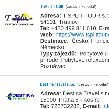
T SPLIT TOUR
(cestovní kancelář)
Adresa:
T SPLIT TOUR s.r.
54101 Trutnov
Tel:
+420 499 811 610
,
E-m
Web:
https://www.tsplittour
Destinace:
Česko
,
Franci
Německo
Typy zájezdů:
Pobytové u
přírodě
,
Pobytové relaxačn
Poznávací
Destina Travel s.r.o.
(cestovní kancelář)
Adresa:
Destina Travel s.r
15000 Praha 5 - Košíře
Tel:
728732282
,
E-mail:
in