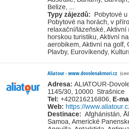
Belize
, ...
Typy zájezdů:
Pobytové u
Pobytové na horách, v přír
relaxační/lázeňské
,
Aktivní
horskou turistiku
,
Aktivní na
aerobikem
,
Aktivní na golf
,
Plavby
,
Eurovíkendy
,
Kultur
Aliatour - www.dovolenakmori.cz
(ces
Adresa:
ALIATOUR-Dovolena
1145/30, 10000 Strašnice
Tel:
+420216216806
,
E-ma
Web:
https://www.aliatour.c
Destinace:
Afghánistán
,
Å
Samoa
,
Americké Panenské
Anguilla
,
Antarktida
,
Antigu