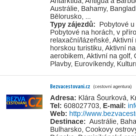
Antarktida
,
Antigua a Barb
Austrálie
,
Bahamy
,
Banglad
Bělorusko
, ...
Typy zájezdů:
Pobytové u
Pobytové na horách, v přír
relaxační/lázeňské
,
Aktivní
horskou turistiku
,
Aktivní na
aerobikem
,
Aktivní na golf
,
Plavby
,
Eurovíkendy
,
Kultur
Bezvacestovani.cz
(cestovní agentura)
Adresa:
Klára Šourková, 
Tel:
608027703
,
E-mail:
in
Web:
http://www.bezvacest
Destinace:
Austrálie
,
Bah
Bulharsko
,
Cookovy ostrov