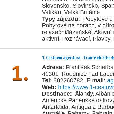
Slovensko
,
Slovinsko
,
Špan
Vatikán
,
Velká Británie
Typy zájezdů:
Pobytové u
Pobytové na horách, v přír
relaxační/lázeňské
,
Aktivní
aktivní
,
Poznávací
,
Plavby
,
1. Cestovní agentura - František Sche
Adresa:
František Scherb
41301 Roudnice nad Lab
Tel:
602260782
,
E-mail:
ag
Web:
https://www.1-cestovn
Destinace:
Ålandy
,
Albáni
Americké Panenské ostrov
Antarktida
,
Antigua a Barb
Austrálie
,
Bahamy
,
Bahrajn