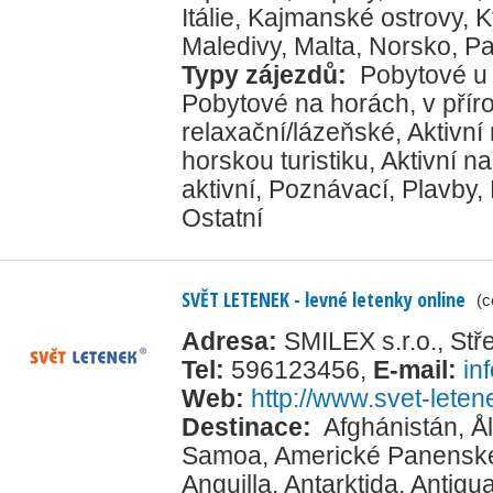
Itálie
,
Kajmanské ostrovy
,
K
Maledivy
,
Malta
,
Norsko
,
P
Typy zájezdů:
Pobytové u
Pobytové na horách, v přír
relaxační/lázeňské
,
Aktivní
horskou turistiku
,
Aktivní na
aktivní
,
Poznávací
,
Plavby
,
Ostatní
SVĚT LETENEK - levné letenky online
(c
Adresa:
SMILEX s.r.o., St
Tel:
596123456
,
E-mail:
in
Web:
http://www.svet-leten
Destinace:
Afghánistán
,
Å
Samoa
,
Americké Panenské
Anguilla
,
Antarktida
,
Antigu