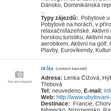
Dánsko
,
Dominikánská rep
...
Typy zájezdů:
Pobytové u
Pobytové na horách, v přír
relaxační/lázeňské
,
Aktivní
horskou turistiku
,
Aktivní na
aerobikem
,
Aktivní na golf
,
Plavby
,
Eurovíkendy
,
Kultur
CK ČiLe
(cestovní kancelář)
Adresa:
Lenka Čížová, Hý
Třebová
Tel:
neuvedeno
,
E-mail:
in
Web:
http://www.ubytovani
Destinace:
Francie
,
Chorv
Německo
,
Nizozemsko
,
Ra