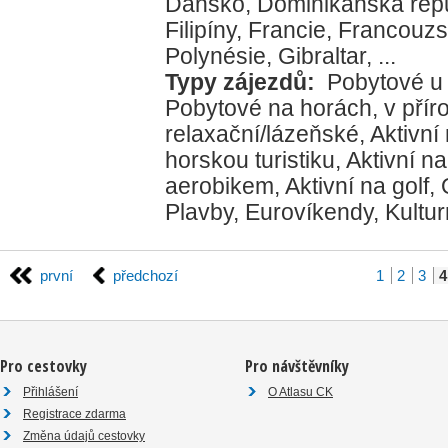
Dánsko
,
Dominikánská rep
Filipíny
,
Francie
,
Francouz
Polynésie
,
Gibraltar
, ...
Typy zájezdů:
Pobytové u
Pobytové na horách, v přír
relaxační/lázeňské
,
Aktivní
horskou turistiku
,
Aktivní na
aerobikem
,
Aktivní na golf
,
Plavby
,
Eurovíkendy
,
Kultur
první
předchozí
1
2
3
4
Pro cestovky
Pro návštěvníky
Přihlášení
O Atlasu CK
Registrace zdarma
Změna údajů cestovky