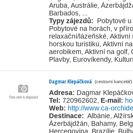
Aruba
,
Austrálie
,
Ázerbájdž
Barbados
, ...
Typy zájezdů:
Pobytové u
Pobytové na horách, v přír
relaxační/lázeňské
,
Aktivní
horskou turistiku
,
Aktivní na
aerobikem
,
Aktivní na golf
,
Plavby
,
Eurovíkendy
,
Kultur
Dagmar Klepáčková
(cestovní kancelář)
Adresa:
Dagmar Klepáčkov
Tel:
720962602
,
E-mail:
ho
Web:
http://www.ca-orchid
Destinace:
Albánie
,
Alžírs
Ázerbájdžán
,
Bahamy
,
Belg
Hercegovina
,
Brazílie
,
Bulh