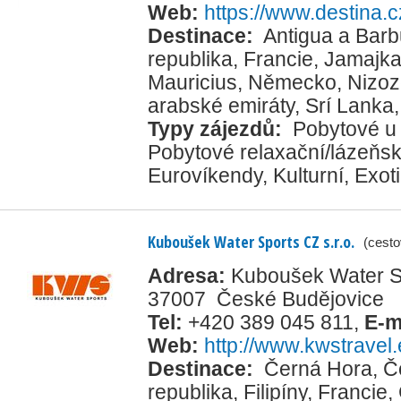
Web:
https://www.destina.c
Destinace:
Antigua a Bar
republika
,
Francie
,
Jamajk
Mauricius
,
Německo
,
Nizo
arabské emiráty
,
Srí Lanka
Typy zájezdů:
Pobytové u
Pobytové relaxační/lázeňs
Eurovíkendy
,
Kulturní
,
Exot
Kuboušek Water Sports CZ s.r.o.
(cesto
Adresa:
Kuboušek Water Spo
37007 České Budějovice
Tel:
+420 389 045 811
,
E-m
Web:
http://www.kwstravel
Destinace:
Černá Hora
,
Č
republika
,
Filipíny
,
Francie
,