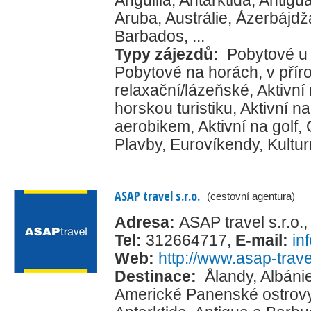
Aruba
,
Austrálie
,
Ázerbájdž
Barbados
, ...
Typy zájezdů:
Pobytové u
Pobytové na horách, v přír
relaxační/lázeňské
,
Aktivní
horskou turistiku
,
Aktivní na
aerobikem
,
Aktivní na golf
,
Plavby
,
Eurovíkendy
,
Kultur
ASAP travel s.r.o.
(cestovní agentura)
Adresa:
ASAP travel s.r.o.
Tel:
312664717
,
E-mail:
in
Web:
http://www.asap-trave
Destinace:
Ålandy
,
Albáni
Americké Panenské ostrov