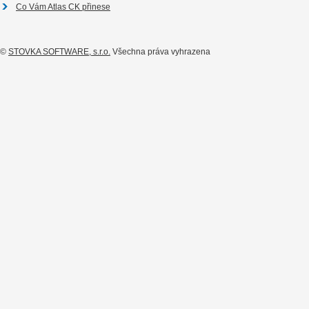
Co Vám Atlas CK přinese
©
STOVKA SOFTWARE, s.r.o.
Všechna práva vyhrazena