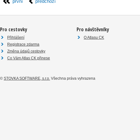
první
předchozí
Pro cestovky
Pro návštěvníky
Přihlášení
O Atlasu CK
Registrace zdarma
Změna údajů cestovky
Co Vám Atlas CK přinese
©
STOVKA SOFTWARE, s.r.o.
Všechna práva vyhrazena