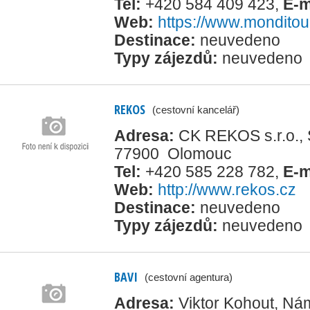
Tel:
+420 584 409 423
,
E-m
Web:
https://www.monditou
Destinace:
neuvedeno
Typy zájezdů:
neuvedeno
REKOS
(cestovní kancelář)
Adresa:
CK REKOS s.r.o., 
77900 Olomouc
Tel:
+420 585 228 782
,
E-m
Web:
http://www.rekos.cz
Destinace:
neuvedeno
Typy zájezdů:
neuvedeno
BAVI
(cestovní agentura)
Adresa:
Viktor Kohout, Ná