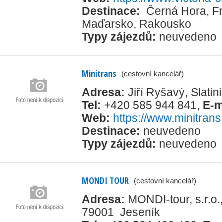
Destinace:
Černá Hora
,
F
Maďarsko
,
Rakousko
Typy zájezdů:
neuvedeno
Minitrans
(cestovní kancelář)
Adresa:
Jiří Ryšavý, Slati
Tel:
+420 585 944 841
,
E-m
Web:
https://www.minitrans
Destinace:
neuvedeno
Typy zájezdů:
neuvedeno
MONDI TOUR
(cestovní kancelář)
Adresa:
MONDI-tour, s.r.o
79001 Jeseník