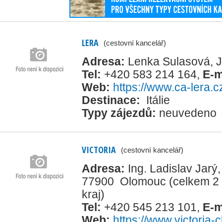
LERA
(cestovní kancelář)
Adresa:
Lenka Sulasová, 
Tel:
+420 583 214 164
,
E-m
Web:
https://www.ca-lera.c
Destinace:
Itálie
Typy zájezdů:
neuvedeno
VICTORIA
(cestovní kancelář)
Adresa:
Ing. Ladislav Jarý
77900 Olomouc
(celkem 2
kraj)
Tel:
+420 545 213 101
,
E-m
Web:
https://www.victoria-c