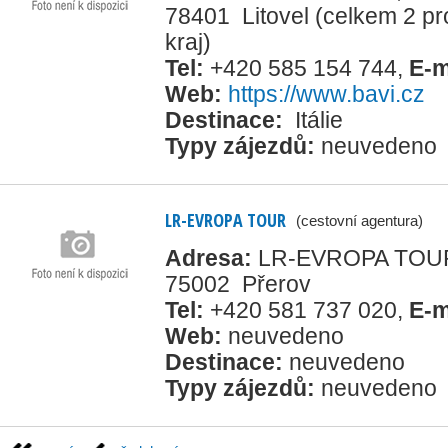
78401 Litovel
(celkem 2 pr
kraj)
Tel:
+420 585 154 744
,
E-m
Web:
https://www.bavi.cz
Destinace:
Itálie
Typy zájezdů:
neuvedeno
LR-EVROPA TOUR
(cestovní agentura)
Adresa:
LR-EVROPA TOUR s
75002 Přerov
Tel:
+420 581 737 020
,
E-m
Web:
neuvedeno
Destinace:
neuvedeno
Typy zájezdů:
neuvedeno