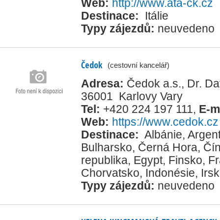
Web:
http://www.ata-ck.cz
Destinace:
Itálie
Typy zájezdů:
neuvedeno
Čedok
(cestovní kancelář)
Adresa:
Čedok a.s., Dr. D
36001 Karlovy Vary
Tel:
+420 224 197 111
,
E-m
Web:
https://www.cedok.cz
Destinace:
Albánie
,
Argent
Bulharsko
,
Černá Hora
,
Čí
republika
,
Egypt
,
Finsko
,
Fr
Chorvatsko
,
Indonésie
,
Irs
Typy zájezdů:
neuvedeno