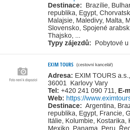
Destinace:
Brazílie
,
Bulha
republika
,
Egypt
,
Chorvats
Malajsie
,
Maledivy
,
Malta
,
M
Slovensko
,
Spojené arabsk
Thajsko
, ...
Typy zájezdů:
Pobytové u
EXIM TOURS
(cestovní kancelář)
Adresa:
EXIM TOURS a.s.,
36001 Karlovy Vary
Tel:
+420 241 090 711
,
E-m
Web:
https://www.eximtour
Destinace:
Argentina
,
Braz
republika
,
Egypt
,
Francie
,
G
Itálie
,
Kolumbie
,
Kostarika
,
Mexiko
,
Panama
,
Peru
,
Ře