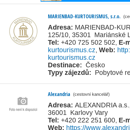
MARIENBAD-KURTOURISMUS, s.r.o.
(ce
Adresa:
MARIENBAD-KURTO
125/10, 35301 Mariánské 
Tel:
+420 725 502 502
,
E-m
kurtourismus.cz
,
Web:
http
kurtourismus.cz
Destinace:
Česko
Typy zájezdů:
Pobytové re
Alexandria
(cestovní kancelář)
Adresa:
ALEXANDRIA a.s.,
36001 Karlovy Vary
Tel:
+420 222 251 600
,
E-m
Web:
https://www.alexandr