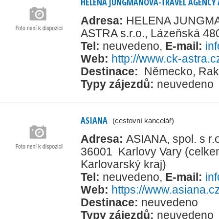
HELENA JUNGMANOVÁ-TRAVEL AGENCY 
Adresa:
HELENA JUNGMA
ASTRA s.r.o., Lázeňská 48
Tel:
neuvedeno
,
E-mail:
in
Web:
http://www.ck-astra.c
Destinace:
Německo
,
Rak
Typy zájezdů:
neuvedeno
ASIANA
(cestovní kancelář)
Adresa:
ASIANA, spol. s r.
36001 Karlovy Vary
(celke
Karlovarský kraj)
Tel:
neuvedeno
,
E-mail:
in
Web:
https://www.asiana.c
Destinace:
neuvedeno
Typy zájezdů:
neuvedeno