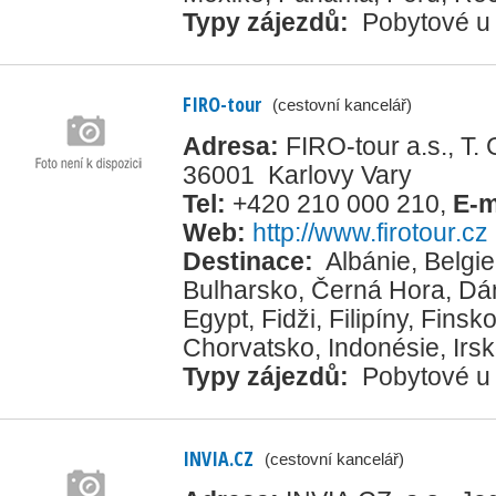
Typy zájezdů:
Pobytové u
FIRO-tour
(cestovní kancelář)
Adresa:
FIRO-tour a.s., T.
36001 Karlovy Vary
Tel:
+420 210 000 210
,
E-m
Web:
http://www.firotour.cz
Destinace:
Albánie
,
Belgie
Bulharsko
,
Černá Hora
,
Dá
Egypt
,
Fidži
,
Filipíny
,
Finsk
Chorvatsko
,
Indonésie
,
Irs
Typy zájezdů:
Pobytové u
INVIA.CZ
(cestovní kancelář)