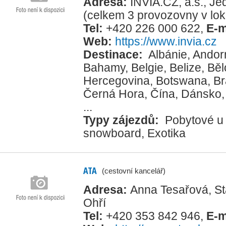
Adresa:
INVIA.CZ, a.s., J
(celkem 3 provozovny v loka
Tel:
+420 226 000 622
,
E-m
Web:
https://www.invia.cz
Destinace:
Albánie
,
Andor
Bahamy
,
Belgie
,
Belize
,
Běl
Hercegovina
,
Botswana
,
Br
Černá Hora
,
Čína
,
Dánsko
...
Typy zájezdů:
Pobytové u
snowboard
,
Exotika
ATA
(cestovní kancelář)
Adresa:
Anna Tesařová, St
Ohří
Tel:
+420 353 842 946
,
E-m