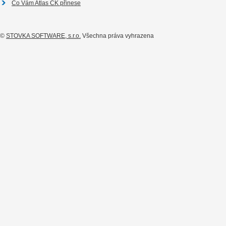
Co Vám Atlas CK přinese
©
STOVKA SOFTWARE, s.r.o.
Všechna práva vyhrazena