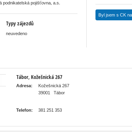
 podnikatelská pojišťovna, a.s.
Byl jsem s CK na 
Typy zájezdů
neuvedeno
Tábor, Kožešnická 267
Adresa:
Kožešnická 267
39001
Tábor
Telefon:
381 251 353