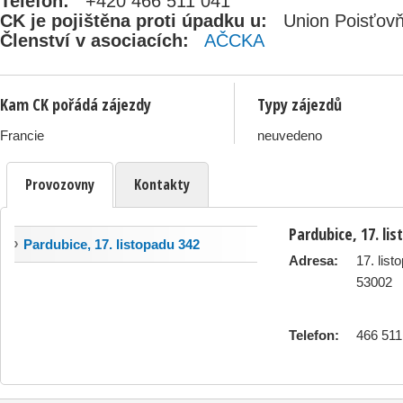
Telefon:
+420 466 511 041
CK je pojištěna proti úpadku u:
Union Poisťovň
Členství v asociacích:
AČCKA
Kam CK pořádá zájezdy
Typy zájezdů
neuvedeno
Francie
Provozovny
Kontakty
Pardubice, 17. li
Pardubice, 17. listopadu 342
Adresa:
17. list
53002
Telefon:
466 511