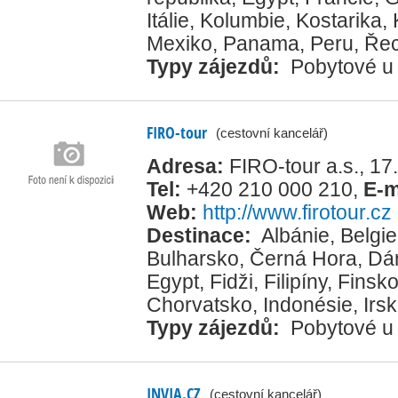
Itálie
,
Kolumbie
,
Kostarika
,
Mexiko
,
Panama
,
Peru
,
Ře
Typy zájezdů:
Pobytové u
FIRO-tour
(cestovní kancelář)
Adresa:
FIRO-tour a.s., 1
Tel:
+420 210 000 210
,
E-m
Web:
http://www.firotour.cz
Destinace:
Albánie
,
Belgie
Bulharsko
,
Černá Hora
,
Dá
Egypt
,
Fidži
,
Filipíny
,
Finsk
Chorvatsko
,
Indonésie
,
Irs
Typy zájezdů:
Pobytové u
INVIA.CZ
(cestovní kancelář)