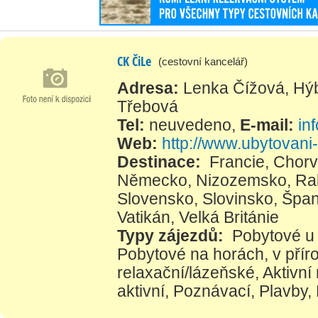
CK ČiLe
(cestovní kancelář)
Adresa:
Lenka Čížová, Hý
Třebová
Tel:
neuvedeno
,
E-mail:
in
Web:
http://www.ubytovani
Destinace:
Francie
,
Chorv
Německo
,
Nizozemsko
,
Ra
Slovensko
,
Slovinsko
,
Špan
Vatikán
,
Velká Británie
Typy zájezdů:
Pobytové u
Pobytové na horách, v přír
relaxační/lázeňské
,
Aktivní
aktivní
,
Poznávací
,
Plavby
,