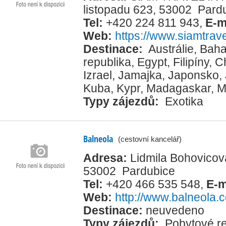
listopadu 623, 53002 Pard
Tel:
+420 224 811 943
,
E-m
Web:
https://www.siamtrave
Destinace:
Austrálie
,
Bah
republika
,
Egypt
,
Filipíny
,
C
Izrael
,
Jamajka
,
Japonsko
,
Kuba
,
Kypr
,
Madagaskar
,
M
Typy zájezdů:
Exotika
Balneola
(cestovní kancelář)
Adresa:
Lidmila Bohovicov
53002 Pardubice
Tel:
+420 466 535 548
,
E-m
Web:
http://www.balneola.
Destinace:
neuvedeno
Typy zájezdů:
Pobytové re