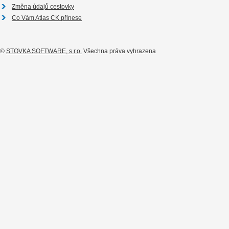
Změna údajů cestovky
Co Vám Atlas CK přinese
©
STOVKA SOFTWARE, s.r.o.
Všechna práva vyhrazena