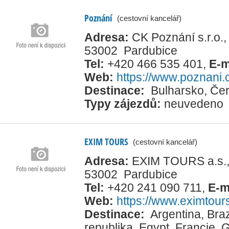
Poznání
(cestovní kancelář)
Adresa:
CK Poznání s.r.o.,
53002 Pardubice
Tel:
+420 466 535 401
,
E-m
Web:
https://www.poznani.
Destinace:
Bulharsko
,
Čer
Typy zájezdů:
neuvedeno
EXIM TOURS
(cestovní kancelář)
Adresa:
EXIM TOURS a.s.,
53002 Pardubice
Tel:
+420 241 090 711
,
E-m
Web:
https://www.eximtour
Destinace:
Argentina
,
Braz
republika
,
Egypt
,
Francie
,
G