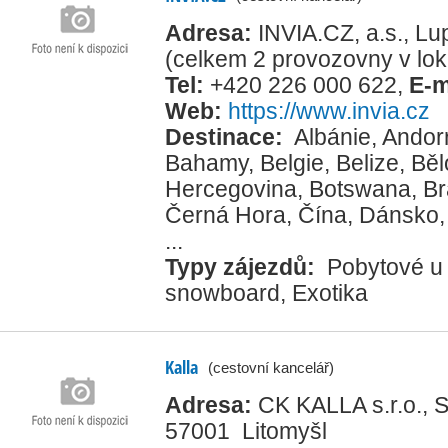
Adresa:
INVIA.CZ, a.s., L
(celkem 2 provozovny v loka
Tel:
+420 226 000 622
,
E-m
Web:
https://www.invia.cz
Destinace:
Albánie
,
Andor
Bahamy
,
Belgie
,
Belize
,
Běl
Hercegovina
,
Botswana
,
Br
Černá Hora
,
Čína
,
Dánsko
...
Typy zájezdů:
Pobytové u
snowboard
,
Exotika
Kalla
(cestovní kancelář)
Adresa:
CK KALLA s.r.o., 
57001 Litomyšl