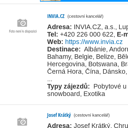
INVIA.CZ
(cestovní kancelář)
Adresa:
INVIA.CZ, a.s., L
Tel:
+420 226 000 622
,
E-m
Web:
https://www.invia.cz
Destinace:
Albánie
,
Andor
Bahamy
,
Belgie
,
Belize
,
Běl
Hercegovina
,
Botswana
,
Br
Černá Hora
,
Čína
,
Dánsko
...
Typy zájezdů:
Pobytové u
snowboard
,
Exotika
Josef Krátký
(cestovní kancelář)
Adresa:
Josef Krátký, Ch