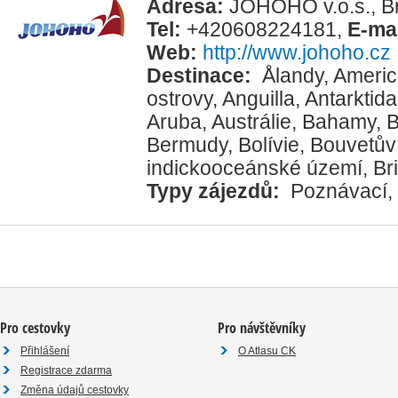
Adresa:
JOHOHO v.o.s., Br
Tel:
+420608224181
,
E-ma
Web:
http://www.johoho.cz
Destinace:
Ålandy
,
Ameri
ostrovy
,
Anguilla
,
Antarktida
Aruba
,
Austrálie
,
Bahamy
,
B
Bermudy
,
Bolívie
,
Bouvetův 
indickooceánské území
,
Br
Typy zájezdů:
Poznávací
,
Pro cestovky
Pro návštěvníky
Přihlášení
O Atlasu CK
Registrace zdarma
Změna údajů cestovky