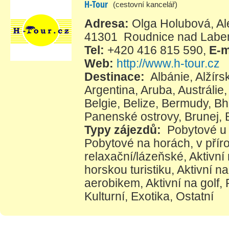
H-Tour
(cestovní kancelář)
Adresa:
Olga Holubová, Ale
41301 Roudnice nad Lab
Tel:
+420 416 815 590
,
E-m
Web:
http://www.h-tour.cz
Destinace:
Albánie
,
Alžírs
Argentina
,
Aruba
,
Austrálie
Belgie
,
Belize
,
Bermudy
,
Bh
Panenské ostrovy
,
Brunej
,
Typy zájezdů:
Pobytové u
Pobytové na horách, v přír
relaxační/lázeňské
,
Aktivní
horskou turistiku
,
Aktivní na
aerobikem
,
Aktivní na golf
,
Kulturní
,
Exotika
,
Ostatní