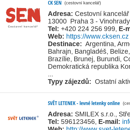
CK SEN
(cestovní kancelář)
Adresa:
Cestovní kancelář 
13000 Praha 3 - Vinohrady
Tel:
+420 224 256 999
,
E-m
Web:
https://www.cksen.cz
Destinace:
Argentina
,
Arm
Bahrajn
,
Bangladéš
,
Belize
Brazílie
,
Brunej
,
Burundi
,
Co
Demokratická republika K
...
Typy zájezdů:
Ostatní akti
SVĚT LETENEK - levné letenky online
(ce
Adresa:
SMILEX s.r.o., St
Tel:
596123456
,
E-mail:
in
Web:
http://www.svet-leten