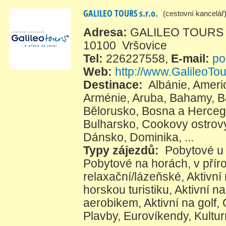
GALILEO TOURS s.r.o.
(cestovní kancelář
Adresa:
GALILEO TOURS s.
10100 Vršovice
Tel:
226227558
,
E-mail:
po
Web:
http://www.GalileoTou
Destinace:
Albánie
,
Ameri
Arménie
,
Aruba
,
Bahamy
,
B
Bělorusko
,
Bosna a Herceg
Bulharsko
,
Cookovy ostrov
Dánsko
,
Dominika
, ...
Typy zájezdů:
Pobytové u
Pobytové na horách, v přír
relaxační/lázeňské
,
Aktivní
horskou turistiku
,
Aktivní na
aerobikem
,
Aktivní na golf
,
Plavby
,
Eurovíkendy
,
Kultur