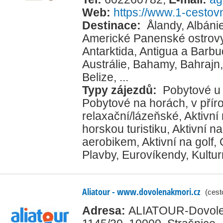
Web:
https://www.1-cestovn
Destinace:
Ålandy
,
Albáni
Americké Panenské ostrov
Antarktida
,
Antigua a Barb
Austrálie
,
Bahamy
,
Bahrajn
Belize
, ...
Typy zájezdů:
Pobytové u
Pobytové na horách, v přír
relaxační/lázeňské
,
Aktivní
horskou turistiku
,
Aktivní na
aerobikem
,
Aktivní na golf
,
Plavby
,
Eurovíkendy
,
Kultur
Aliatour - www.dovolenakmori.cz
(cest
Adresa:
ALIATOUR-Dovolena