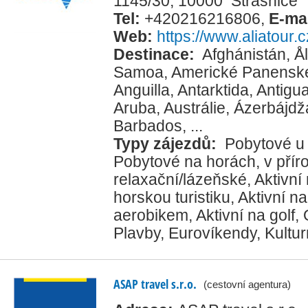
1145/30, 10000 Strašnice
Tel:
+420216216806
,
E-ma
Web:
https://www.aliatour.c
Destinace:
Afghánistán
,
Å
Samoa
,
Americké Panenské
Anguilla
,
Antarktida
,
Antigu
Aruba
,
Austrálie
,
Ázerbájdž
Barbados
, ...
Typy zájezdů:
Pobytové u
Pobytové na horách, v přír
relaxační/lázeňské
,
Aktivní
horskou turistiku
,
Aktivní na
aerobikem
,
Aktivní na golf
,
Plavby
,
Eurovíkendy
,
Kultur
ASAP travel s.r.o.
(cestovní agentura)