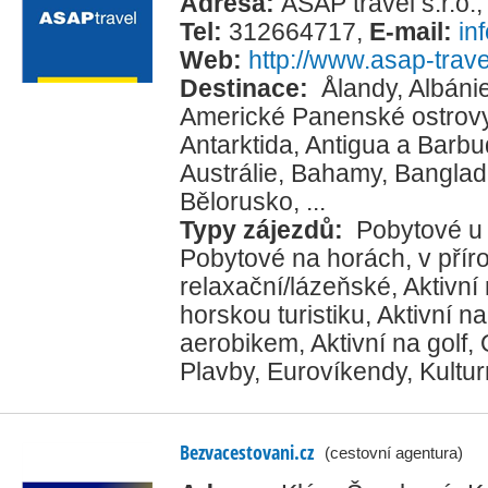
Adresa:
ASAP travel s.r.o.
Tel:
312664717
,
E-mail:
in
Web:
http://www.asap-trave
Destinace:
Ålandy
,
Albáni
Americké Panenské ostrov
Antarktida
,
Antigua a Barb
Austrálie
,
Bahamy
,
Banglad
Bělorusko
, ...
Typy zájezdů:
Pobytové u
Pobytové na horách, v přír
relaxační/lázeňské
,
Aktivní
horskou turistiku
,
Aktivní na
aerobikem
,
Aktivní na golf
,
Plavby
,
Eurovíkendy
,
Kultur
Bezvacestovani.cz
(cestovní agentura)