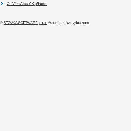
Co Vám Atlas CK přinese
©
STOVKA SOFTWARE, s.r.o.
Všechna práva vyhrazena