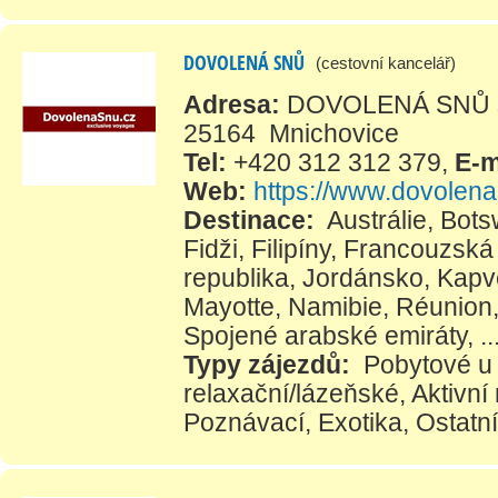
DOVOLENÁ SNŮ
(cestovní kancelář)
Adresa:
DOVOLENÁ SNŮ s.r
25164 Mnichovice
Tel:
+420 312 312 379
,
E-m
Web:
https://www.dovolen
Destinace:
Austrálie
,
Bots
Fidži
,
Filipíny
,
Francouzská 
republika
,
Jordánsko
,
Kapv
Mayotte
,
Namibie
,
Réunion
Spojené arabské emiráty
, ..
Typy zájezdů:
Pobytové u
relaxační/lázeňské
,
Aktivní 
Poznávací
,
Exotika
,
Ostatní