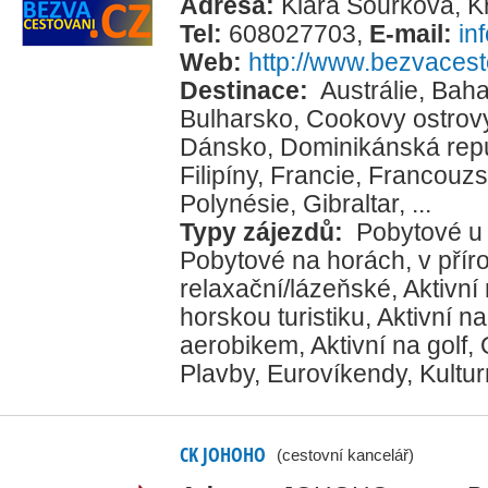
Adresa:
Klára Šourková, 
Tel:
608027703
,
E-mail:
in
Web:
http://www.bezvacest
Destinace:
Austrálie
,
Bah
Bulharsko
,
Cookovy ostrov
Dánsko
,
Dominikánská rep
Filipíny
,
Francie
,
Francouz
Polynésie
,
Gibraltar
, ...
Typy zájezdů:
Pobytové u
Pobytové na horách, v přír
relaxační/lázeňské
,
Aktivní
horskou turistiku
,
Aktivní na
aerobikem
,
Aktivní na golf
,
Plavby
,
Eurovíkendy
,
Kultur
CK JOHOHO
(cestovní kancelář)