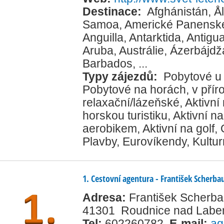
Destinace:
Afghánistán
,
Å
Samoa
,
Americké Panenské
Anguilla
,
Antarktida
,
Antigu
Aruba
,
Austrálie
,
Ázerbájdž
Barbados
, ...
Typy zájezdů:
Pobytové u
Pobytové na horách, v přír
relaxační/lázeňské
,
Aktivní
horskou turistiku
,
Aktivní na
aerobikem
,
Aktivní na golf
,
Plavby
,
Eurovíkendy
,
Kultur
1. Cestovní agentura - František Scherb
Adresa:
František Scherb
41301 Roudnice nad Lab
Tel:
602260782
,
E-mail:
ag