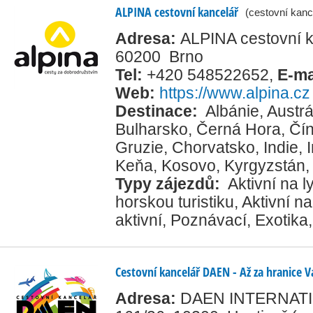
ALPINA cestovní kancelář
(cestovní kanc
Adresa:
ALPINA cestovní ka
60200 Brno
Tel:
+420 548522652
,
E-ma
Web:
https://www.alpina.cz
Destinace:
Albánie
,
Austrá
Bulharsko
,
Černá Hora
,
Čí
Gruzie
,
Chorvatsko
,
Indie
,
Keňa
,
Kosovo
,
Kyrgyzstán
Typy zájezdů:
Aktivní na 
horskou turistiku
,
Aktivní na
aktivní
,
Poznávací
,
Exotika
Cestovní kancelář DAEN - Až za hranice V
Adresa:
DAEN INTERNATION