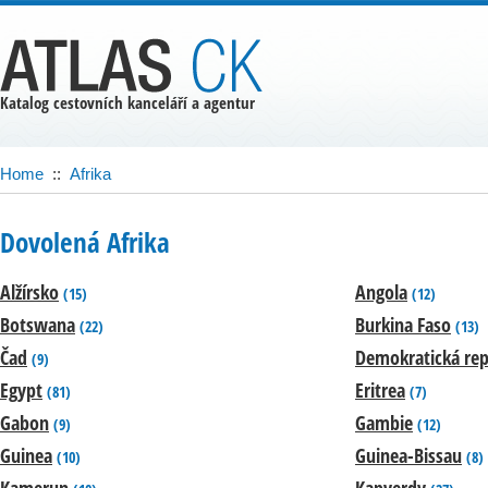
Katalog cestovních kanceláří a agentur
Home
::
Afrika
Dovolená Afrika
Alžírsko
Angola
(15)
(12)
Botswana
Burkina Faso
(22)
(13)
Čad
Demokratická rep
(9)
Egypt
Eritrea
(81)
(7)
Gabon
Gambie
(9)
(12)
Guinea
Guinea-Bissau
(10)
(8)
Kamerun
Kapverdy