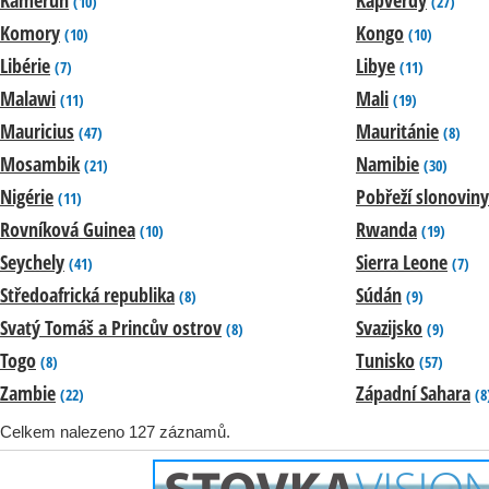
(10)
(27)
Komory
Kongo
(10)
(10)
Libérie
Libye
(7)
(11)
Malawi
Mali
(11)
(19)
Mauricius
Mauritánie
(47)
(8)
Mosambik
Namibie
(21)
(30)
Nigérie
Pobřeží slonoviny
(11)
Rovníková Guinea
Rwanda
(10)
(19)
Seychely
Sierra Leone
(41)
(7)
Středoafrická republika
Súdán
(8)
(9)
Svatý Tomáš a Princův ostrov
Svazijsko
(8)
(9)
Togo
Tunisko
(8)
(57)
Zambie
Západní Sahara
(22)
(8
Celkem nalezeno 127 záznamů.