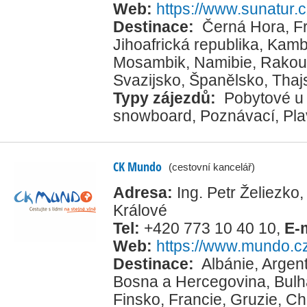
Web:
https://www.sunatur.
Destinace:
Černá Hora
,
F
Jihoafrická republika
,
Kamb
Mosambik
,
Namibie
,
Rakou
Svazijsko
,
Španělsko
,
Thaj
Typy zájezdů:
Pobytové u
snowboard
,
Poznávací
,
Pla
CK Mundo
(cestovní kancelář)
Adresa:
Ing. Petr Želiezk
Králové
Tel:
+420 773 10 40 10
,
E-
Web:
https://www.mundo.c
Destinace:
Albánie
,
Argent
Bosna a Hercegovina
,
Bulh
Finsko
,
Francie
,
Gruzie
,
Ch