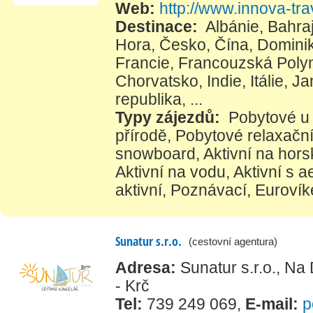
Web:
http://www.innova-tra
Destinace:
Albánie
,
Bahra
Hora
,
Česko
,
Čína
,
Dominik
Francie
,
Francouzská Poly
Chorvatsko
,
Indie
,
Itálie
,
Ja
republika
, ...
Typy zájezdů:
Pobytové u
přírodě
,
Pobytové relaxačn
snowboard
,
Aktivní na hors
Aktivní na vodu
,
Aktivní s 
aktivní
,
Poznávací
,
Eurovík
Sunatur s.r.o.
(cestovní agentura)
Adresa:
Sunatur s.r.o., N
- Krč
Tel:
739 249 069
,
E-mail:
p