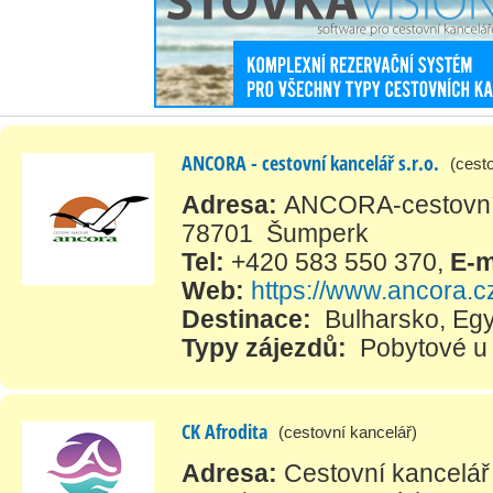
ANCORA - cestovní kancelář s.r.o.
(cest
Adresa:
ANCORA-cestovní k
78701 Šumperk
Tel:
+420 583 550 370
,
E-m
Web:
https://www.ancora.c
Destinace:
Bulharsko
,
Egy
Typy zájezdů:
Pobytové u
CK Afrodita
(cestovní kancelář)
Adresa:
Cestovní kancelář