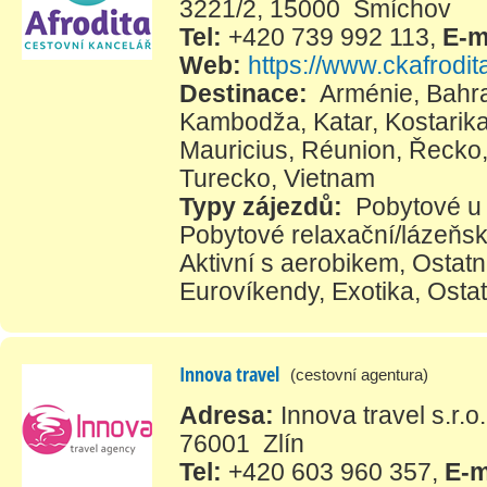
3221/2, 15000 Smíchov
Tel:
+420 739 992 113
,
E-m
Web:
https://www.ckafrodit
Destinace:
Arménie
,
Bahr
Kambodža
,
Katar
,
Kostarik
Mauricius
,
Réunion
,
Řecko
Turecko
,
Vietnam
Typy zájezdů:
Pobytové u
Pobytové relaxační/lázeňs
Aktivní s aerobikem
,
Ostatní
Eurovíkendy
,
Exotika
,
Ostat
Innova travel
(cestovní agentura)
Adresa:
Innova travel s.r.
76001 Zlín
Tel:
+420 603 960 357
,
E-m