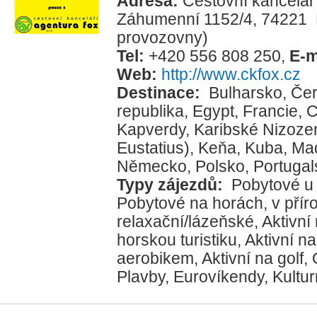
Adresa:
Cestovní kancelá
Záhumenní 1152/4, 74221 
provozovny)
Tel:
+420 556 808 250
,
E-m
Web:
http://www.ckfox.cz
Destinace:
Bulharsko
,
Čer
republika
,
Egypt
,
Francie
,
C
Kapverdy
,
Karibské Nizoze
Eustatius)
,
Keňa
,
Kuba
,
Ma
Německo
,
Polsko
,
Portugal
Typy zájezdů:
Pobytové u
Pobytové na horách, v přír
relaxační/lázeňské
,
Aktivní
horskou turistiku
,
Aktivní na
aerobikem
,
Aktivní na golf
,
Plavby
,
Eurovíkendy
,
Kultur