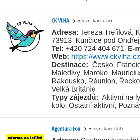
CK VLHA
(cestovní kancelář)
Adresa:
Tereza Trefilová,
73913 Kunčice pod Ondře
Tel:
+420 724 404 671
,
E-m
Web:
https://www.ckvlha.c
Destinace:
Česko
,
Franci
Maledivy
,
Maroko
,
Mauriciu
Rakousko
,
Réunion
,
Řecko
Velká Británie
Typy zájezdů:
Aktivní na 
kolo
,
Ostatní aktivní
,
Pozná
Agentura Fox
(cestovní kancelář)