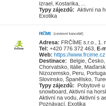
Izrael
,
Kostarika
, ...
Typy zájezdů:
Aktivní na h
Exotika
FRČÍME
(cestovní kancelář)
Adresa:
FRČÍME s.r.o., 1.
Tel:
+420 776 372 463
,
E-m
Web:
https://www.frcime.cz
Destinace:
Belgie
,
Česko
Chorvatsko
,
Itálie
,
Maďarsk
Nizozemsko
,
Peru
,
Portuga
Slovinsko
,
Španělsko
,
Ture
Typy zájezdů:
Pobytové u
snowboard
,
Aktivní na hors
Aktivní na vodu
,
Aktivní s 
Poznávací
,
Exotika