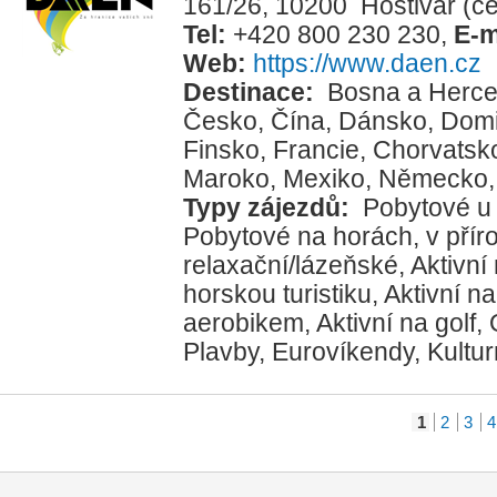
161/26, 10200 Hostivař
(c
Tel:
+420 800 230 230
,
E-m
Web:
https://www.daen.cz
Destinace:
Bosna a Herce
Česko
,
Čína
,
Dánsko
,
Domi
Finsko
,
Francie
,
Chorvatsk
Maroko
,
Mexiko
,
Německo
Typy zájezdů:
Pobytové u
Pobytové na horách, v přír
relaxační/lázeňské
,
Aktivní
horskou turistiku
,
Aktivní na
aerobikem
,
Aktivní na golf
,
Plavby
,
Eurovíkendy
,
Kultur
1
2
3
4