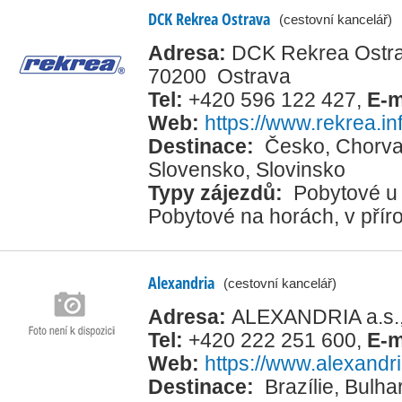
DCK Rekrea Ostrava
(cestovní kancelář)
Adresa:
DCK Rekrea Ostrav
70200 Ostrava
Tel:
+420 596 122 427
,
E-m
Web:
https://www.rekrea.in
Destinace:
Česko
,
Chorva
Slovensko
,
Slovinsko
Typy zájezdů:
Pobytové u
Pobytové na horách, v přír
Alexandria
(cestovní kancelář)
Adresa:
ALEXANDRIA a.s., 
Tel:
+420 222 251 600
,
E-m
Web:
https://www.alexandr
Destinace:
Brazílie
,
Bulha