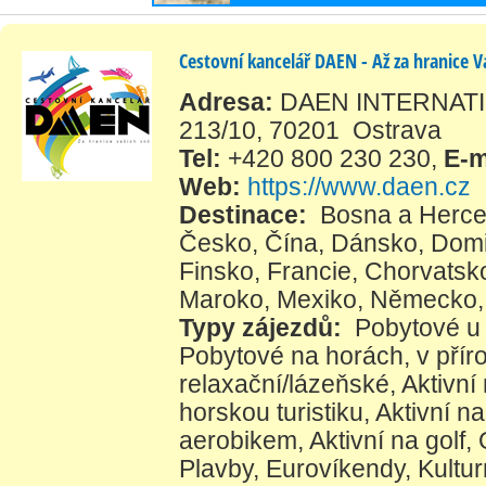
Cestovní kancelář DAEN - Až za hranice V
Adresa:
DAEN INTERNATION
213/10, 70201 Ostrava
Tel:
+420 800 230 230
,
E-m
Web:
https://www.daen.cz
Destinace:
Bosna a Herce
Česko
,
Čína
,
Dánsko
,
Domi
Finsko
,
Francie
,
Chorvatsk
Maroko
,
Mexiko
,
Německo
Typy zájezdů:
Pobytové u
Pobytové na horách, v přír
relaxační/lázeňské
,
Aktivní
horskou turistiku
,
Aktivní na
aerobikem
,
Aktivní na golf
,
Plavby
,
Eurovíkendy
,
Kultur