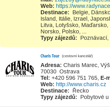
Web:
https://www.radynace
Destinace:
Belgie
,
Dánsk
Island
,
Itálie
,
Izrael
,
Japons
Litva
,
Lotyšsko
,
Maďarsko
,
Norsko
,
Polsko
, ...
Typy zájezdů:
Poznávací
,
Charis Tour
(cestovní kancelář)
Adresa:
Charis Marec, Výš
70030 Ostrava
Tel:
+420 596 751 765
,
E-m
Web:
http://www.charis.cz
Destinace:
Řecko
Typy zájezdů:
Pobytové u