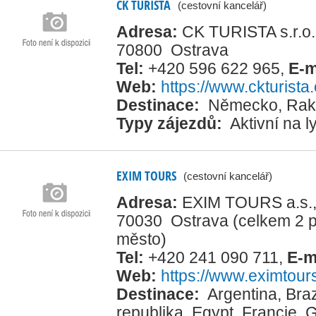
CK TURISTA
(cestovní kancelář)
Adresa:
CK TURISTA s.r.o.
70800 Ostrava
Tel:
+420 596 622 965
,
E-m
Web:
https://www.ckturista
Destinace:
Německo
,
Rak
Typy zájezdů:
Aktivní na 
EXIM TOURS
(cestovní kancelář)
Adresa:
EXIM TOURS a.s.,
70030 Ostrava
(celkem 2 p
město)
Tel:
+420 241 090 711
,
E-m
Web:
https://www.eximtour
Destinace:
Argentina
,
Braz
republika
,
Egypt
,
Francie
,
G