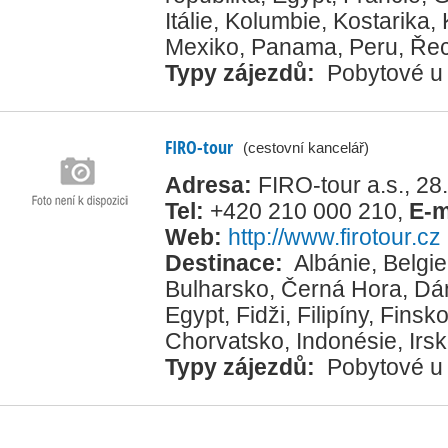
Itálie
,
Kolumbie
,
Kostarika
,
Mexiko
,
Panama
,
Peru
,
Ře
Typy zájezdů:
Pobytové u
FIRO-tour
(cestovní kancelář)
Adresa:
FIRO-tour a.s., 28
Tel:
+420 210 000 210
,
E-m
Web:
http://www.firotour.cz
Destinace:
Albánie
,
Belgie
Bulharsko
,
Černá Hora
,
Dá
Egypt
,
Fidži
,
Filipíny
,
Finsk
Chorvatsko
,
Indonésie
,
Irs
Typy zájezdů:
Pobytové u