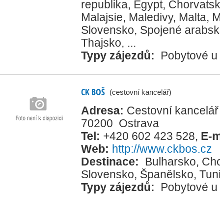
republika
,
Egypt
,
Chorvats
Malajsie
,
Maledivy
,
Malta
,
M
Slovensko
,
Spojené arabsk
Thajsko
, ...
Typy zájezdů:
Pobytové u
CK BOŠ
(cestovní kancelář)
Adresa:
Cestovní kancelář 
70200 Ostrava
Tel:
+420 602 423 528
,
E-m
Web:
http://www.ckbos.cz
Destinace:
Bulharsko
,
Cho
Slovensko
,
Španělsko
,
Tun
Typy zájezdů:
Pobytové u