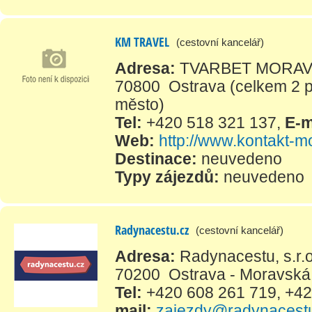
KM TRAVEL
(cestovní kancelář)
Adresa:
TVARBET MORAVIA, 
70800 Ostrava
(celkem 2 p
město)
Tel:
+420 518 321 137
,
E-m
Web:
http://www.kontakt-m
Destinace:
neuvedeno
Typy zájezdů:
neuvedeno
Radynacestu.cz
(cestovní kancelář)
Adresa:
Radynacestu, s.r.o
70200 Ostrava - Moravská
Tel:
+420 608 261 719, +42
mail:
zajezdy@radynacest