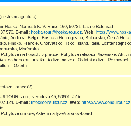
(cestovní agentura)
ír Hoška, Náměstí K. V. Raise 160, 50781 Lázně Bělohrad
337 570
,
E-mail:
hoska-tour@hoska-tour.cz
,
Web:
https://www.hoska
bánie
,
Andorra
,
Belgie
,
Bosna a Hercegovina
,
Bulharsko
,
Černá Hora
sko
,
Finsko
,
Francie
,
Chorvatsko
,
Irsko
,
Island
,
Itálie
,
Lichtenštejnsk
mbursko
,
Maďarsko
, ...
Pobytové na horách, v přírodě
,
Pobytové relaxační/lázeňské
,
Aktivn
ivní na horskou turistiku
,
Aktivní na kolo
,
Ostatní aktivní
,
Poznávací
,
ulturní
,
Ostatní
estovní kancelář)
LTOUR s.r.o., Nerudova 45, 50601 Jičín
202 124
,
E-mail:
info@consultour.cz
,
Web:
https://www.consultour.cz
lie
Pobytové u moře
,
Aktivní na lyže/na snowboard