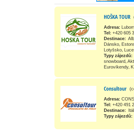
HOŠKA TOUR
Adresa:
Lubom
Tel:
+420 605 
Destinace:
Al
Dánsko
,
Eston
Lotyšsko
,
Luce
Typy zájezdů:
snowboard
,
Akt
Eurovíkendy
,
K
Consultour
(c
Adresa:
CONSU
Tel:
+420 491 
Destinace:
Itá
Typy zájezdů: