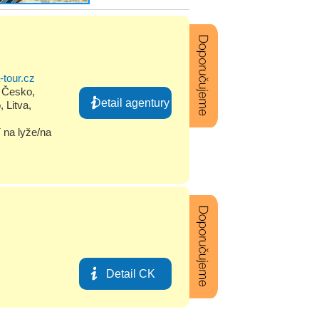
-tour.cz
,
Česko
,
Detail agentury
o
,
Litva
,
í na lyže/na
Detail CK