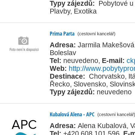
Typy zájezdů:
Pobytové u
Plavby
,
Exotika
Prima Parta
(cestovní kancelář)
Adresa:
Jarmila Makešová
Boleslav
Tel:
neuvedeno
,
E-mail:
ck
Web:
http://www.pobytypr
Destinace:
Chorvatsko
,
It
Řecko
,
Slovensko
,
Slovins
Typy zájezdů:
neuvedeno
Kubalová Alena - APC
(cestovní kancelář
Adresa:
Alena Kubalová, 
Tel:
+420 608 101 596
,
E-m