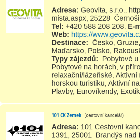
Adresa:
Geovita, s.r.o., ht
mista.aspx, 25228 Černoš
Tel:
+420 588 208 208
,
E-m
Web:
https://www.geovita.c
Destinace:
Česko
,
Gruzie
Maďarsko
,
Polsko
,
Rakous
Typy zájezdů:
Pobytové u
Pobytové na horách, v přír
relaxační/lázeňské
,
Aktivní
horskou turistiku
,
Aktivní na
Plavby
,
Eurovíkendy
,
Exoti
101 CK Zemek
(cestovní kancelář)
Adresa:
101 Cestovní kanc
1391, 25001 Brandýs nad 