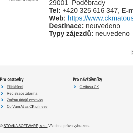
29001 Poděbrady
Tel:
+420 325 616 347
,
E-m
Web:
https://www.ckmatou
Destinace:
neuvedeno
Typy zájezdů:
neuvedeno
Pro cestovky
Pro návštěvníky
Přihlášení
O Atlasu CK
Registrace zdarma
Změna údajů cestovky
Co Vám Atlas CK přinese
©
STOVKA SOFTWARE, s.r.o.
Všechna práva vyhrazena