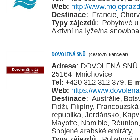
Web:
http://www.mojeprazd
Destinace:
Francie
,
Chorv
Typy zájezdů:
Pobytové u
Aktivní na lyže/na snowboa
DOVOLENÁ SNŮ
(cestovní kancelář)
Adresa:
DOVOLENÁ SNŮ s.r
25164 Mnichovice
Tel:
+420 312 312 379
,
E-m
Web:
https://www.dovolen
Destinace:
Austrálie
,
Bots
Fidži
,
Filipíny
,
Francouzská 
republika
,
Jordánsko
,
Kapv
Mayotte
,
Namibie
,
Réunion
Spojené arabské emiráty
, ..
Typy zájezdů:
Pobytové u