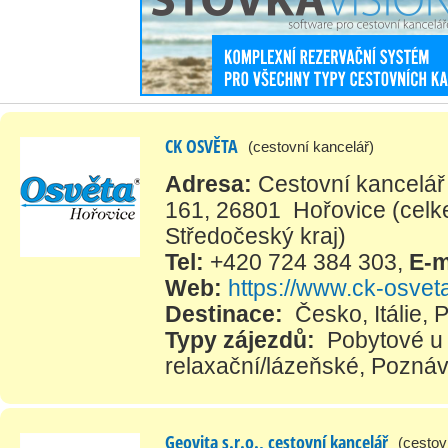
CK OSVĚTA
(cestovní kancelář)
Adresa:
Cestovní kancelář 
161, 26801 Hořovice
(celk
Středočeský kraj)
Tel:
+420 724 384 303
,
E-m
Web:
https://www.ck-osvet
Destinace:
Česko
,
Itálie
,
P
Typy zájezdů:
Pobytové u
relaxační/lázeňské
,
Poznáv
Geovita s.r.o., cestovní kancelář
(cestov