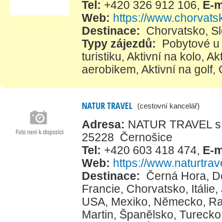
Tel:
+420 326 912 106
,
E-m
Web:
https://www.chorvat
Destinace:
Chorvatsko
,
S
Typy zájezdů:
Pobytové u
turistiku
,
Aktivní na kolo
,
Ak
aerobikem
,
Aktivní na golf
,
NATUR TRAVEL
(cestovní kancelář)
Adresa:
NATUR TRAVEL s.r.
25228 Černošice
Tel:
+420 603 418 474
,
E-m
Web:
https://www.naturtrav
Destinace:
Černá Hora
,
D
Francie
,
Chorvatsko
,
Itálie
,
USA
,
Mexiko
,
Německo
,
Ra
Martin
,
Španělsko
,
Turecko