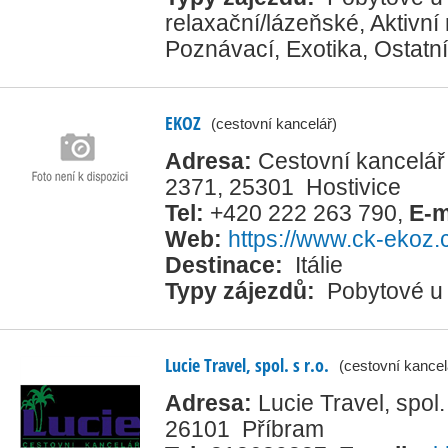
relaxační/lázeňské
,
Aktivní 
Poznávací
,
Exotika
,
Ostatní
EKOZ
(cestovní kancelář)
Adresa:
Cestovní kancelář
2371, 25301 Hostivice
Tel:
+420 222 263 790
,
E-m
Web:
https://www.ck-ekoz.
Destinace:
Itálie
Typy zájezdů:
Pobytové u
Lucie Travel, spol. s r.o.
(cestovní kancel
Adresa:
Lucie Travel, spol.
26101 Příbram