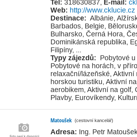
Tel:
318630837
,
E-mail:
ck
Web:
http://www.cklucie.cz
Destinace:
Albánie
,
Alžírs
Barbados
,
Belgie
,
Bělorusk
Bulharsko
,
Černá Hora
,
Če
Dominikánská republika
,
E
Filipíny
, ...
Typy zájezdů:
Pobytové u
Pobytové na horách, v přír
relaxační/lázeňské
,
Aktivní
horskou turistiku
,
Aktivní na
aerobikem
,
Aktivní na golf
,
Plavby
,
Eurovíkendy
,
Kultur
Matoušek
(cestovní kancelář)
Adresa:
Ing. Petr Matoušek