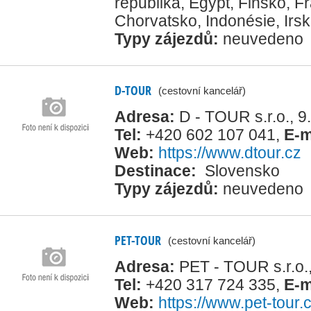
republika
,
Egypt
,
Finsko
,
Fr
Chorvatsko
,
Indonésie
,
Irs
Typy zájezdů:
neuvedeno
D-TOUR
(cestovní kancelář)
Adresa:
D - TOUR s.r.o., 
Tel:
+420 602 107 041
,
E-m
Web:
https://www.dtour.cz
Destinace:
Slovensko
Typy zájezdů:
neuvedeno
PET-TOUR
(cestovní kancelář)
Adresa:
PET - TOUR s.r.o.
Tel:
+420 317 724 335
,
E-m
Web:
https://www.pet-tour.