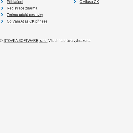
Přihlášení
O Atlasu CK
Registrace zdarma
Změna údajů cestovky
Co Vám Atlas CK přinese
©
STOVKA SOFTWARE, s.r.o.
Všechna práva vyhrazena