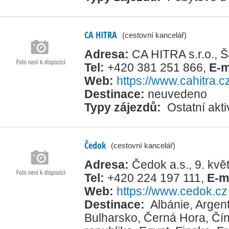
CA HITRA
(cestovní kancelář)
Adresa:
CA HITRA s.r.o., 
Tel:
+420 381 251 866
,
E-m
Web:
https://www.cahitra.c
Destinace:
neuvedeno
Typy zájezdů:
Ostatní akti
Čedok
(cestovní kancelář)
Adresa:
Čedok a.s., 9. kv
Tel:
+420 224 197 111
,
E-m
Web:
https://www.cedok.cz
Destinace:
Albánie
,
Argent
Bulharsko
,
Černá Hora
,
Čí