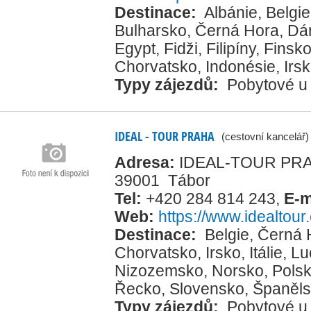
Destinace:
Albánie
,
Belgie
Bulharsko
,
Černá Hora
,
Dá
Egypt
,
Fidži
,
Filipíny
,
Finsk
Chorvatsko
,
Indonésie
,
Irs
Typy zájezdů:
Pobytové u
IDEAL - TOUR PRAHA
(cestovní kancelář)
Adresa:
IDEAL-TOUR PRAHA
39001 Tábor
Tel:
+420 284 814 243
,
E-m
Web:
https://www.idealtour
Destinace:
Belgie
,
Černá 
Chorvatsko
,
Irsko
,
Itálie
,
Lu
Nizozemsko
,
Norsko
,
Pols
Řecko
,
Slovensko
,
Španěl
Typy zájezdů:
Pobytové u