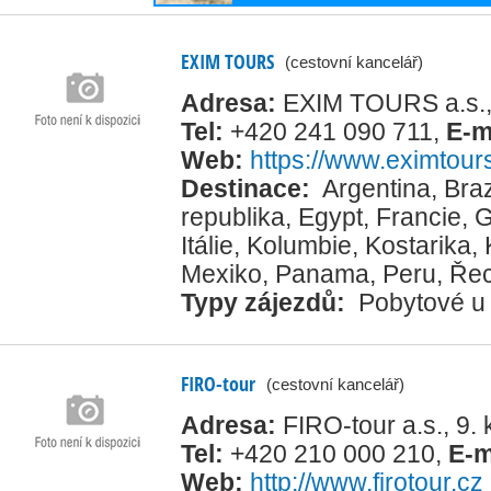
EXIM TOURS
(cestovní kancelář)
Adresa:
EXIM TOURS a.s.,
Tel:
+420 241 090 711
,
E-m
Web:
https://www.eximtour
Destinace:
Argentina
,
Braz
republika
,
Egypt
,
Francie
,
G
Itálie
,
Kolumbie
,
Kostarika
,
Mexiko
,
Panama
,
Peru
,
Ře
Typy zájezdů:
Pobytové u
FIRO-tour
(cestovní kancelář)
Adresa:
FIRO-tour a.s., 9
Tel:
+420 210 000 210
,
E-m
Web:
http://www.firotour.cz