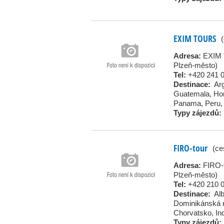
EXIM TOURS
Adresa:
EXIM 
Plzeň-město)
Tel:
+420 241 
Destinace:
Ar
Guatemala
,
Ho
Panama
,
Peru
Typy zájezdů:
FIRO-tour
(ce
Adresa:
FIRO-t
Plzeň-město)
Tel:
+420 210 
Destinace:
Al
Dominikánská r
Chorvatsko
,
In
Typy zájezdů: