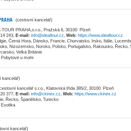
 PRAHA
(cestovní kancelář)
-TOUR PRAHA,s.r.o., Pražská 6, 30100 Plzeň
814 243
,
E-mail:
info@idealtour.cz
,
Web:
https://www.idealtour.cz
lgie
,
Černá Hora
,
Dánsko
,
Francie
,
Chorvatsko
,
Irsko
,
Itálie
,
Lucemb
oko
,
Nizozemsko
,
Norsko
,
Polsko
,
Portugalsko
,
Rakousko
,
Řecko
,
carsko
,
Velká Británie
Pobytové u moře
í kancelář)
estovní kancelář s.r.o., Klatovská třída 385/2, 30100 Plzeň
320 377
,
E-mail:
info@ckinex.cz
,
Web:
https://www.ckinex.cz
lie
,
Řecko
,
Španělsko
,
Turecko
Exotika
tovní kancelář)