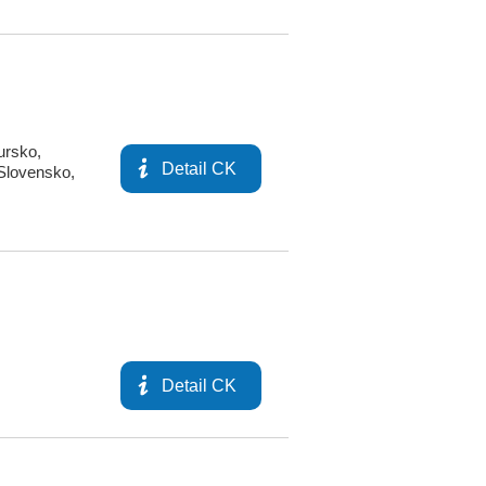
ursko
,
Detail CK
Slovensko
,
Detail CK