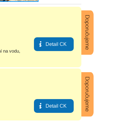
Detail CK
ní na vodu
,
Detail CK