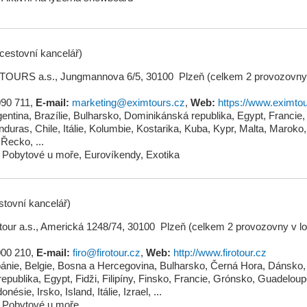
(cestovní kancelář)
TOURS a.s., Jungmannova 6/5, 30100 Plzeň
(celkem 2 provozovny 
090 711
,
E-mail:
marketing@eximtours.cz
,
Web:
https://www.eximto
gentina
,
Brazílie
,
Bulharsko
,
Dominikánská republika
,
Egypt
,
Francie
,
nduras
,
Chile
,
Itálie
,
Kolumbie
,
Kostarika
,
Kuba
,
Kypr
,
Malta
,
Maroko
,
Řecko
, ...
Pobytové u moře
,
Eurovíkendy
,
Exotika
stovní kancelář)
our a.s., Americká 1248/74, 30100 Plzeň
(celkem 2 provozovny v lo
000 210
,
E-mail:
firo@firotour.cz
,
Web:
http://www.firotour.cz
bánie
,
Belgie
,
Bosna a Hercegovina
,
Bulharsko
,
Černá Hora
,
Dánsko
,
epublika
,
Egypt
,
Fidži
,
Filipíny
,
Finsko
,
Francie
,
Grónsko
,
Guadeloup
donésie
,
Irsko
,
Island
,
Itálie
,
Izrael
, ...
Pobytové u moře