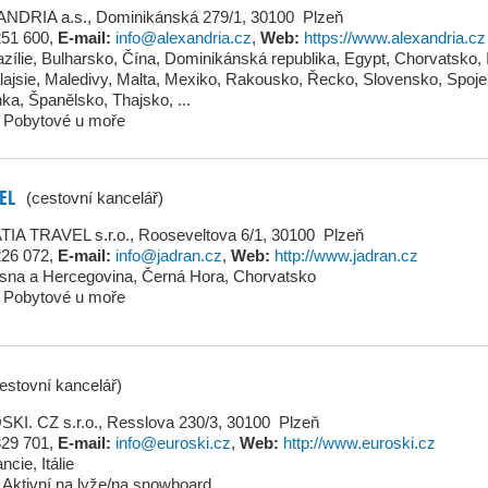
NDRIA a.s., Dominikánská 279/1, 30100 Plzeň
251 600
,
E-mail:
info@alexandria.cz
,
Web:
https://www.alexandria.cz
zílie
,
Bulharsko
,
Čína
,
Dominikánská republika
,
Egypt
,
Chorvatsko
,
ajsie
,
Maledivy
,
Malta
,
Mexiko
,
Rakousko
,
Řecko
,
Slovensko
,
Spoje
nka
,
Španělsko
,
Thajsko
, ...
Pobytové u moře
EL
(cestovní kancelář)
IA TRAVEL s.r.o., Rooseveltova 6/1, 30100 Plzeň
226 072
,
E-mail:
info@jadran.cz
,
Web:
http://www.jadran.cz
sna a Hercegovina
,
Černá Hora
,
Chorvatsko
Pobytové u moře
estovní kancelář)
KI. CZ s.r.o., Resslova 230/3, 30100 Plzeň
329 701
,
E-mail:
info@euroski.cz
,
Web:
http://www.euroski.cz
ancie
,
Itálie
Aktivní na lyže/na snowboard