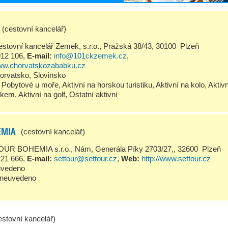
(cestovní kancelář)
stovní kancelář Zemek, s.r.o., Pražská 38/43, 30100 Plzeň
912 106
,
E-mail:
info@101ckzemek.cz
,
www.chorvatskozababku.cz
orvatsko
,
Slovinsko
Pobytové u moře
,
Aktivní na horskou turistiku
,
Aktivní na kolo
,
Aktiv
bikem
,
Aktivní na golf
,
Ostatní aktivní
EMIA
(cestovní kancelář)
UR BOHEMIA s.r.o., Nám, Generála Píky 2703/27,, 32600 Plzeň
221 666
,
E-mail:
settour@settour.cz
,
Web:
http://www.settour.cz
uvedeno
neuvedeno
estovní kancelář)