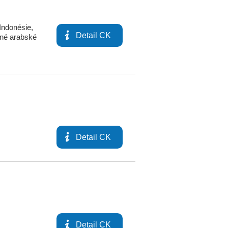
Indonésie
,
Detail CK
né arabské
Detail CK
Detail CK