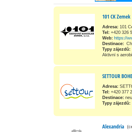
101 CK Zemek
Adresa:
101 Ce
Tel:
+420 326 
Web:
https://
Destinace:
Ch
Typy zájezdů:
Aktivní s aero
SETTOUR BOH
Adresa:
SETTO
Tel:
+420 377 
Destinace:
ne
Typy zájezdů:
Alexandria
(c