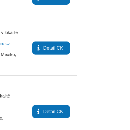
v lokalitě
urs.cz
Detail CK
,
Mexiko
,
kalitě
Detail CK
e
,