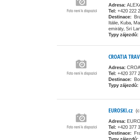
Adresa:
ALEXA
Tel:
+420 222 
Destinace:
Bra
Itálie
,
Kuba
,
Mal
emiráty
,
Srí La
Typy zájezdů:
CROATIA TRAV
Adresa:
CROAT
Tel:
+420 377 
Destinace:
Bo
Typy zájezdů:
EUROSKI.cz
(c
Adresa:
EUROS
Tel:
+420 377 
Destinace:
Fr
Typy zájezdů: