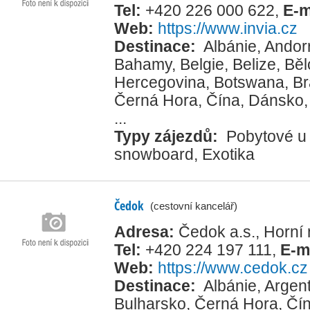
Tel:
+420 226 000 622
,
E-m
Web:
https://www.invia.cz
Destinace:
Albánie
,
Andor
Bahamy
,
Belgie
,
Belize
,
Běl
Hercegovina
,
Botswana
,
Br
Černá Hora
,
Čína
,
Dánsko
...
Typy zájezdů:
Pobytové u
snowboard
,
Exotika
Čedok
(cestovní kancelář)
Adresa:
Čedok a.s., Horní
Tel:
+420 224 197 111
,
E-m
Web:
https://www.cedok.cz
Destinace:
Albánie
,
Argent
Bulharsko
,
Černá Hora
,
Čí