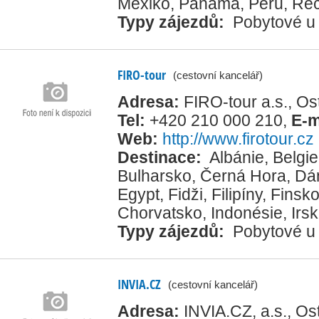
Mexiko
,
Panama
,
Peru
,
Ře
Typy zájezdů:
Pobytové u
FIRO-tour
(cestovní kancelář)
Adresa:
FIRO-tour a.s., O
Tel:
+420 210 000 210
,
E-m
Web:
http://www.firotour.cz
Destinace:
Albánie
,
Belgie
Bulharsko
,
Černá Hora
,
Dá
Egypt
,
Fidži
,
Filipíny
,
Finsk
Chorvatsko
,
Indonésie
,
Irs
Typy zájezdů:
Pobytové u
INVIA.CZ
(cestovní kancelář)
Adresa:
INVIA.CZ, a.s., O