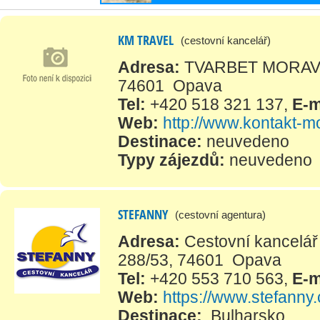
KM TRAVEL
(cestovní kancelář)
Adresa:
TVARBET MORAVIA,
74601 Opava
Tel:
+420 518 321 137
,
E-m
Web:
http://www.kontakt-m
Destinace:
neuvedeno
Typy zájezdů:
neuvedeno
STEFANNY
(cestovní agentura)
Adresa:
Cestovní kancelář
288/53, 74601 Opava
Tel:
+420 553 710 563
,
E-m
Web:
https://www.stefanny.
Destinace:
Bulharsko