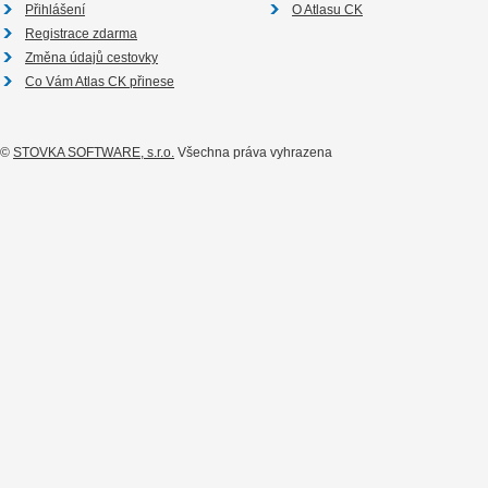
Přihlášení
O Atlasu CK
Registrace zdarma
Změna údajů cestovky
Co Vám Atlas CK přinese
©
STOVKA SOFTWARE, s.r.o.
Všechna práva vyhrazena