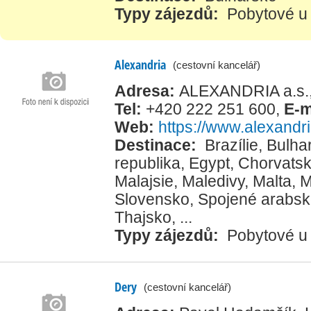
Typy zájezdů:
Pobytové u
Alexandria
(cestovní kancelář)
Adresa:
ALEXANDRIA a.s.,
Tel:
+420 222 251 600
,
E-m
Web:
https://www.alexandr
Destinace:
Brazílie
,
Bulha
republika
,
Egypt
,
Chorvats
Malajsie
,
Maledivy
,
Malta
,
M
Slovensko
,
Spojené arabsk
Thajsko
, ...
Typy zájezdů:
Pobytové u
Dery
(cestovní kancelář)