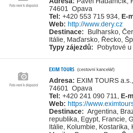
Adresa:
Pavel Hadamčík, H
74601 Opava
Tel:
+420 553 715 934
,
E-m
Web:
http://www.dery.cz
Destinace:
Bulharsko
,
Čer
Itálie
,
Maďarsko
,
Řecko
,
Šp
Typy zájezdů:
Pobytové u
EXIM TOURS
(cestovní kancelář)
Adresa:
EXIM TOURS a.s.,
74601 Opava
Tel:
+420 241 090 711
,
E-m
Web:
https://www.eximtour
Destinace:
Argentina
,
Braz
republika
,
Egypt
,
Francie
,
G
Itálie
,
Kolumbie
,
Kostarika
,