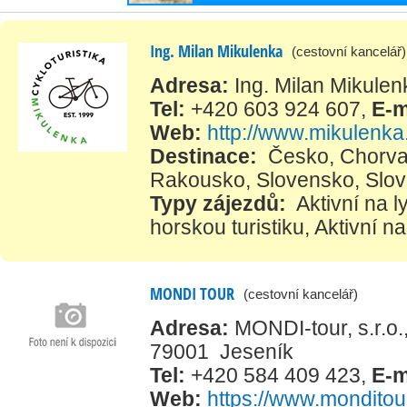
Ing. Milan Mikulenka
(cestovní kancelář)
Adresa:
Ing. Milan Mikule
Tel:
+420 603 924 607
,
E-m
Web:
http://www.mikulenka.
Destinace:
Česko
,
Chorva
Rakousko
,
Slovensko
,
Slov
Typy zájezdů:
Aktivní na 
horskou turistiku
,
Aktivní na
MONDI TOUR
(cestovní kancelář)
Adresa:
MONDI-tour, s.r.o
79001 Jeseník
Tel:
+420 584 409 423
,
E-m
Web:
https://www.monditou