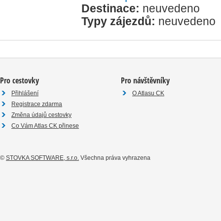
Destinace:
neuvedeno
Typy zájezdů:
neuvedeno
Pro cestovky
Pro návštěvníky
Přihlášení
O Atlasu CK
Registrace zdarma
Změna údajů cestovky
Co Vám Atlas CK přinese
©
STOVKA SOFTWARE, s.r.o.
Všechna práva vyhrazena