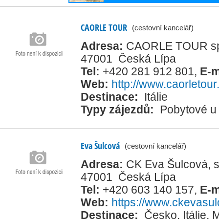
CAORLE TOUR
(cestovní kancelář)
Adresa:
CAORLE TOUR spol
47001 Česká Lípa
Tel:
+420 281 912 801
,
E-m
Web:
http://www.caorletour
Destinace:
Itálie
Typy zájezdů:
Pobytové u
Eva Šulcová
(cestovní kancelář)
Adresa:
CK Eva Šulcová, s.
47001 Česká Lípa
Tel:
+420 603 140 157
,
E-m
Web:
https://www.ckevasul
Destinace:
Česko
,
Itálie
,
M